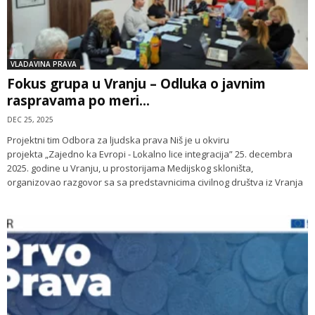
VLADAVINA PRAVA
Fokus grupa u Vranju – Odluka o javnim
raspravama po meri...
DEC 25, 2025
Projektni tim Odbora za ljudska prava Niš je u okviru
projekta „Zajedno ka Evropi - Lokalno lice integracija” 25. decembra
2025. godine u Vranju, u prostorijama Medijskog skloništa,
organizovao razgovor sa sa predstavnicima civilnog društva iz Vranja