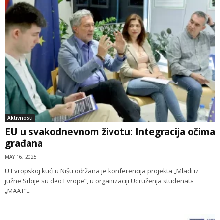
Aktivnosti
EU u svakodnevnom životu: Integracija očima
građana
MAY 16, 2025
U Evropskoj kući u Nišu održana je konferencija projekta „Mladi iz
južne Srbije su deo Evrope“, u organizaciji Udruženja studenata
„MAAT“...