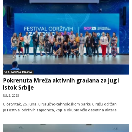
VLADAVINA PRAVA
Pokrenuta Mreža aktivnih građana za jug i
istok Srbije
JUL 2, 2025
U četvrtak, 26. juna, u Naučno-tehnološkom parku u Nišu održan
je Festival održivih zajednica, koji je okupio više desetina aktera...