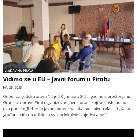
VLADAVINA PRAVA
Vidimo se u EU – Javni forum u Pirotu
JAN 28, 2025
Odbor za ljudska prava Niš je 28. januara 2025. godine u prostorijama
Gradske uprave Pirot organizovao Javni forum, koji se sastojao od
dva panela:,,Reforma javne uprave na lokalnom nivou vlasti” i ,,Kako
građani utiču na odluke u svojim lokalnim zajednicama.”