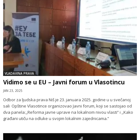
VLADAVINA PRAVA
Vidimo se u EU – Javni forum u Vlasotincu
JAN 23, 2025
Odbor za ljudska prava Niš je 23. januara 2025. godine u u svečanoj
sali Opštine Vlasotince organizovao Javni forum, koji se sastojao od
dva panela:,,Reforma javne uprave na lokalnom nivou vlasti” i ,,Kako
građani utiču na odluke u svojim lokalnim zajednicama.”