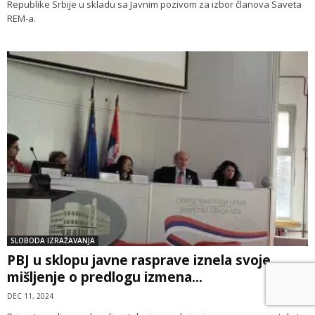
Republike Srbije u skladu sa Javnim pozivom za izbor članova Saveta
REM-a.
SLOBODA IZRAŽAVANJA
PBJ u sklopu javne rasprave iznela svoje
mišljenje o predlogu izmena...
DEC 11, 2024