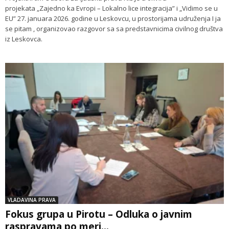
projekata „Zajedno ka Evropi – Lokalno lice integracija” i „Vidimo se u
EU” 27. januara 2026. godine u Leskovcu, u prostorijama udruženja I ja
se pitam , organizovao razgovor sa sa predstavnicima civilnog društva
iz Leskovca.
VLADAVINA PRAVA
Fokus grupa u Pirotu – Odluka o javnim
raspravama po meri...