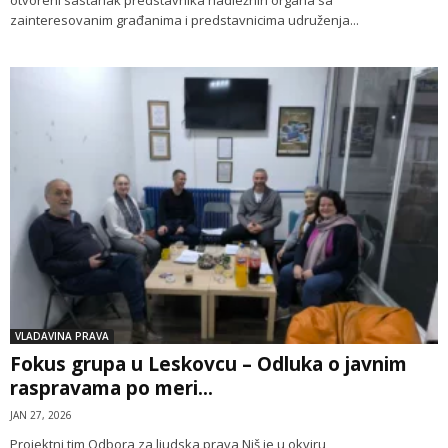
zainteresovanim građanima i predstavnicima udruženja...
VLADAVINA PRAVA
Fokus grupa u Leskovcu – Odluka o javnim
raspravama po meri...
JAN 27, 2026
Projektni tim Odbora za ljudska prava Niš je u okviru