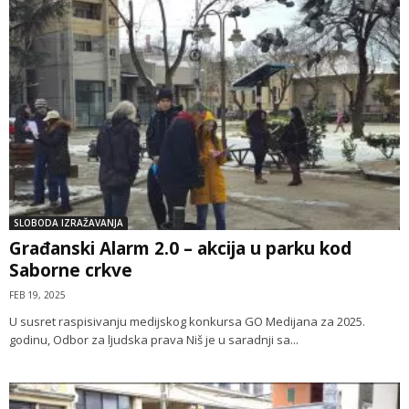
SLOBODA IZRAŽAVANJA
Građanski Alarm 2.0 – akcija u parku kod
Saborne crkve
FEB 19, 2025
U susret raspisivanju medijskog konkursa GO Medijana za 2025.
godinu, Odbor za ljudska prava Niš je u saradnji sa...