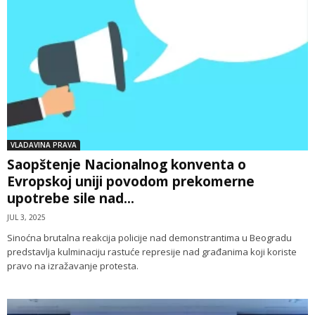
VLADAVINA PRAVA
Saopštenje Nacionalnog konventa o
Evropskoj uniji povodom prekomerne
upotrebe sile nad...
JUL 3, 2025
Sinoćna brutalna reakcija policije nad demonstrantima u Beogradu
predstavlja kulminaciju rastuće represije nad građanima koji koriste
pravo na izražavanje protesta.