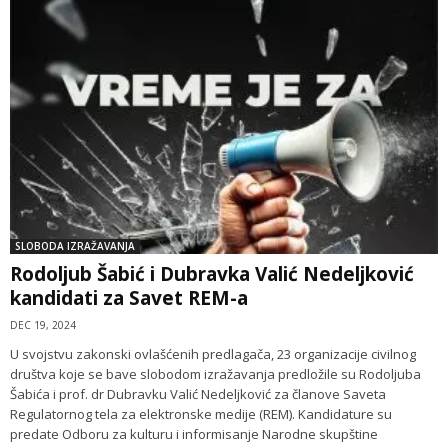
SLOBODA IZRAŽAVANJA
Rodoljub Šabić i Dubravka Valić Nedeljković
kandidati za Savet REM-a
DEC 19, 2024
U svojstvu zakonski ovlašćenih predlagača, 23 organizacije civilnog
društva koje se bave slobodom izražavanja predložile su Rodoljuba
Šabića i prof. dr Dubravku Valić Nedeljković za članove Saveta
Regulatornog tela za elektronske medije (REM). Kandidature su
predate Odboru za kulturu i informisanje Narodne skupštine