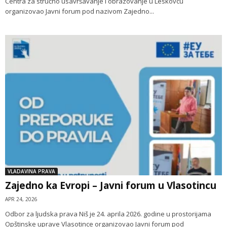
Centra za stručno usavršavanje i obrazovanje u Leskovcu
organizovao Javni forum pod nazivom Zajedno...
VLADAVINA PRAVA
Zajedno ka Evropi – Javni forum u Vlasotincu
APR 24, 2026
Odbor za ljudska prava Niš je 24. aprila 2026. godine u prostorijama
Opštinske uprave Vlasotince organizovao Javni forum pod