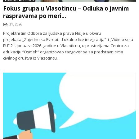
Fokus grupa u Vlasotincu – Odluka o javnim
raspravama po meri...
JAN 21, 2026
Projektni tim Odbora za ljudska prava Niš je u okviru
projekata „Zajedno ka Evropi – Lokalno lice integracija” i „Vidimo se u
EU” 21. januara 2026. godine u Vlasoticnu, u prostorijama Centra za
edukaciju “Osmeh” organizovao razgovor sa sa predstavnicima
civilnog društva iz Vlasotincu.