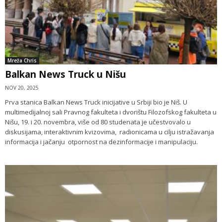
Mreža Chris
Balkan News Truck u Nišu
NOV 20, 2025
Prva stanica Balkan News Truck inicijative u Srbiji bio je Niš. U
multimedijalnoj sali Pravnog fakulteta i dvorištu Filozofskog fakulteta u
Nišu, 19. i 20. novembra, više od 80 studenata je učestvovalo u
diskusijama, interaktivnim kvizovima, radionicama u cilju istražavanja
informacija i jačanju otpornost na dezinformacije i manipulaciju.