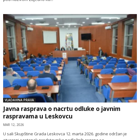
VLADAVINA PRAVA
Javna rasprava o nacrtu odluke o javnim
raspravama u Leskovcu
MAR 12, 2026
U sali Skupštine Grada Leskovca 12. marta 2026. godine održan je
otvoreni sastanak predstavnika nadležnih organa sa