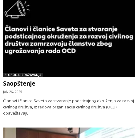
SLOBODA IZRAŽAVANJA
Saopštenje
JAN 26, 2025
Članovi i članice Saveta za stvaranje podsticajnog okruženja za razvoj
civilnog društva, iz redova organizacija civilnog društva (OCD),
obaveštavaju...