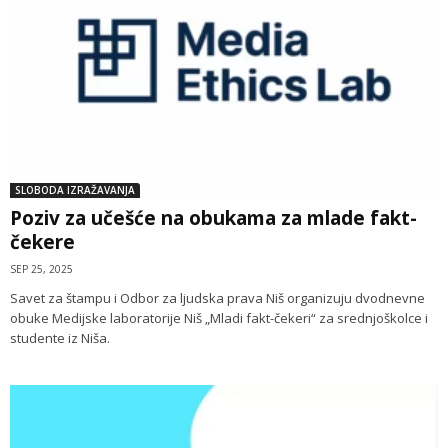
SLOBODA IZRAŽAVANJA
Poziv za učešće na obukama za mlade fakt-
čekere
SEP 25, 2025
Savet za štampu i Odbor za ljudska prava Niš organizuju dvodnevne
obuke Medijske laboratorije Niš „Mladi fakt-čekeri“ za srednjoškolce i
studente iz Niša.