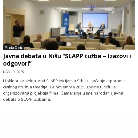
Mreža Chris
Javna debata u Nišu “SLAPP tužbe – Izazovi i
odgovori”
NOV 19, 2025
U sklopu projekta Anti-SLAPP Inicijativa Srbija – Jačanje otpornosti
civilnog društva i medija, 19. novembra 2025. godine u Nišu je
organizovana projekcija filma ,,Šamaranje u ime naroda” i javna
debata o SLAPP tužbama.