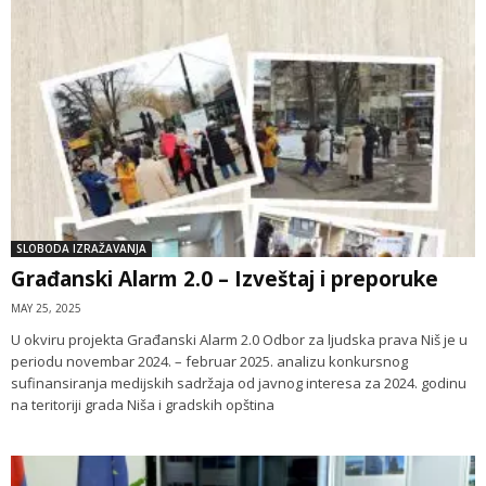
SLOBODA IZRAŽAVANJA
Građanski Alarm 2.0 – Izveštaj i preporuke
MAY 25, 2025
U okviru projekta Građanski Alarm 2.0 Odbor za ljudska prava Niš je u
periodu novembar 2024. – februar 2025. analizu konkursnog
sufinansiranja medijskih sadržaja od javnog interesa za 2024. godinu
na teritoriji grada Niša i gradskih opština