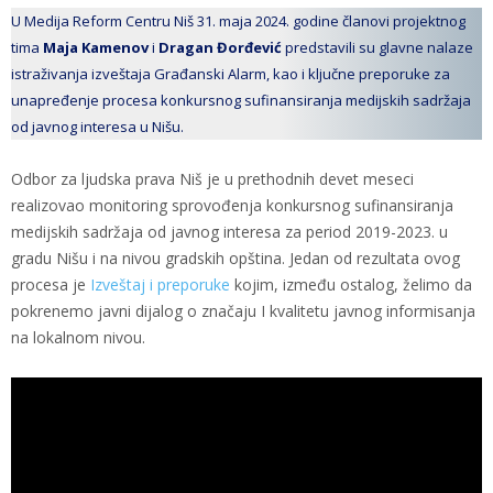
U Medija Reform Centru Niš 31. maja 2024. godine članovi projektnog
tima
Maja Kamenov
i
Dragan Đorđević
predstavili su glavne nalaze
istraživanja izveštaja Građanski Alarm, kao i ključne preporuke za
unapređenje procesa konkursnog sufinansiranja medijskih sadržaja
od javnog interesa u Nišu.
Odbor za ljudska prava Niš je u prethodnih devet meseci
realizovao monitoring sprovođenja konkursnog sufinansiranja
medijskih sadržaja od javnog interesa za period 2019-2023. u
gradu Nišu i na nivou gradskih opština. Jedan od rezultata ovog
procesa je
Izveštaj i preporuke
kojim, između ostalog, želimo da
pokrenemo javni dijalog o značaju I kvalitetu javnog informisanja
na lokalnom nivou.