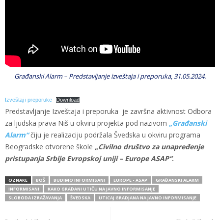
Građanski Alarm – Predstavljanje izveštaja i preporuka
,
31.05.2024.
Izveštaj i preporuke
Download
Predstavljanje Izveštaja i preporuka je završna aktivnost Odbora
za ljudska prava Niš u okviru projekta pod nazivom
„Građanski
Alarm“
čiju je realizaciju podržala Švedska u okviru programa
Beogradske otvorene škole
„Civilno društvo za unapređenje
pristupanja Srbije Evropskoj uniji – Europe ASAP“
.
OZNAKE
BOŠ
BUDIMO INFORMISANI
EUROPE - ASAP
GRAĐANSKI ALARM
INFORMISANI
KAKO GRAĐANI UTIČU NA JAVNO INFORMISANJE
SLOBODA IZRAŽAVANJA
ŠVEDSKA
UTICAJ GRADJANA NA JAVNO INFORMISANJE