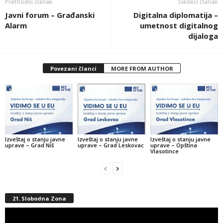
Prethodni članak
Sledeći članak
Javni forum – Građanski
Digitalna diplomatija –
Alarm
umetnost digitalnog
dijaloga
Povezani članci
MORE FROM AUTHOR
Izveštaj o stanju javne
Izveštaj o stanju javne
Izveštaj o stanju javne
uprave – Grad Niš
uprave – Grad Leskovac
uprave – Opština
Vlasotince
21. Slobodna Zona