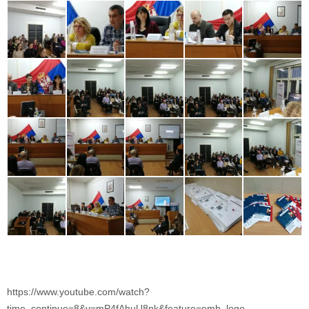
https://www.youtube.com/watch?
time_continue=8&v=mP4fAhuU8nk&feature=emb_logo