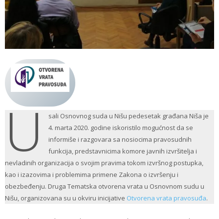
U
sali Osnovnog suda u Nišu pedesetak građana Niša je
4. marta 2020. godine iskoristilo mogućnost da se
informiše i razgovara sa nosiocima pravosudnih
funkcija, predstavnicima komore javnih izvršitelja i
nevladinih organizacija o svojim pravima tokom izvršnog postupka,
kao i izazovima i problemima primene Zakona o izvršenju i
obezbeđenju. Druga Tematska otvorena vrata u Osnovnom sudu u
Nišu, organizovana su u okviru inicijative
Otvorena vrata pravosuđa
.