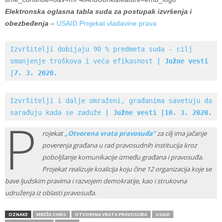
Elektronska oglasna tabla suda za postupak izvršenja i
obezbeđenja
–
USAID Projekat vladavine prava
Izvršitelji dobijaju 90 % predmeta suda - cilj 
smanjenje troškova i veća efikasnost 
| Južne vesti 
|7. 3. 2020.
Izvršitelji i dalje omraženi, građanima savetuju da 
sarađuju kada se zaduže 
| Južne vesti |10. 3. 2020.
P
rojekat
„Otvorena vrata pravosuđa“
za cilj ima jačanje
poverenja građana u rad pravosudnih institucija kroz
poboljšanje komunikacije između građana i pravosuđa.
Projekat realizuje koalicija koju čine 12 organizacija koje se
bave ljudskim pravima i razvojem demokratije, kao i strukovna
udruženja iz oblasti pravosuđa.
OZNAKE
MREŽA CHRIS
OTVORENA VRATA PRAVOSUĐA
USAID