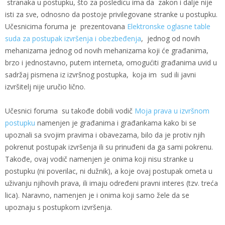
stranaka u postupku, što za posledicu ima da zakon i dalje nije
isti za sve, odnosno da postoje privilegovane stranke u postupku.
Učesnicima foruma je prezentovana
Elektronske oglasne table
suda za postupak izvršenja i obezbeđenja
, jednog od novih
mehanizama jednog od novih mehanizama koji će građanima,
brzo i jednostavno, putem interneta, omogućiti građanima uvid u
sadržaj pismena iz izvršnog postupka, koja im sud ili javni
izvršitelj nije uručio lično.
Učesnici foruma su takođe dobili vodič
Moja prava u izvršnom
postupku
namenjen je građanima i građankama kako bi se
upoznali sa svojim pravima i obavezama, bilo da je protiv njih
pokrenut postupak izvršenja ili su prinuđeni da ga sami pokrenu.
Takođe, ovaj vodič namenjen je onima koji nisu stranke u
postupku (ni poverilac, ni dužnik), a koje ovaj postupak ometa u
uživanju njihovih prava, ili imaju određeni pravni interes (tzv. treća
lica). Naravno, namenjen je i onima koji samo žele da se
upoznaju s postupkom izvršenja.