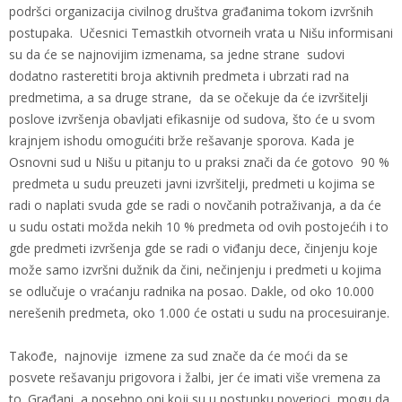
podršci organizacija civilnog društva građanima tokom izvršnih
postupaka. Učesnici Temastkih otvorneih vrata u Nišu informisani
su da će se najnovijim izmenama, sa jedne strane sudovi
dodatno rasteretiti broja aktivnih predmeta i ubrzati rad na
predmetima, a sa druge strane, da se očekuje da će izvršitelji
poslove izvršenja obavljati efikasnije od sudova, što će u svom
krajnjem ishodu omogućiti brže rešavanje sporova. Kada je
Osnovni sud u Nišu u pitanju to u praksi znači da će gotovo 90 %
predmeta u sudu preuzeti javni izvršitelji, predmeti u kojima se
radi o naplati svuda gde se radi o novčanih potraživanja, a da će
u sudu ostati možda nekih 10 % predmeta od ovih postojećih i to
gde predmeti izvršenja gde se radi o viđanju dece, činjenju koje
može samo izvršni dužnik da čini, nečinjenju i predmeti u kojima
se odlučuje o vraćanju radnika na posao. Dakle, od oko 10.000
nerešenih predmeta, oko 1.000 će ostati u sudu na procesuiranje.
Takođe, najnovije izmene za sud znače da će moći da se
posvete rešavanju prigovora i žalbi, jer će imati više vremena za
to. Građani, a posebno oni koji su u postupku poverioci, mogu da