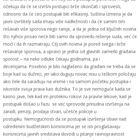
očekuju da će se izvršni postupci brže okončati i sprovesti,
odnosno da će ceo postupak biti efikasniji. Suština izmena je da
javni izvršitelji sada imaju više nadležnosti i da će samim tim
rešavati više sporova nego ranije, a da je jedna od ključnih novina
što njihov posao neće biti samo da sprovedu rešenje suda, već će
moći i da ih razmatraju. Cilj ovih novina je pored svega i brže
rešavanje sporova, a upravo je jedna od glavnih zamerki građana
sporost – na neke odluke čekaju godinama, pa i
decenijama. Posebno je bilo naglašeno da građani ne treba da se
boje kad su dužnici, jer iako duguju novac nisu u teškom položaju
ako žele da sarađuju na vreme i na samom početku postupka i
iskoriste svoja prava kao dužnika. To je sve nemoguće kada se
kasno jave, tek kad im proteknu rokovi za pravne lekove, kad je
postupak došao u fazu se već sprovode prinudna izvršenja na
zaradi, penziji, prodaja stvari, učešće policije u
postupku. Nemogućnosti da se postupak izvršenja obavi nad
određenim budžetskim korisnicima jer se isti proglašavaju
korisnicima javnih sredstava dovodi u pitanje ravnopravnost