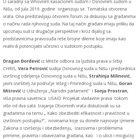
U saradnji sa Vrhovnim kasacionim sudom i Osnovnim sudom u
Nišu, od jula 2019. godine organizuju se Tematska otvorena
vrata. Ona predstavljaju otvoreni forum za diskusiju sa građanima
o načinu rada njihovog suda. Na taj način građani imaju priliku da
upoznaju sud iz drugačije perspektive i kroz dijalog sa
predstavnicima pravosuđa reše brojne dileme koje imaju kao
realni ili potencijalni učesnici u sudskom postupku.
Dragan Đorđević
iz Mreže odbora za ljudska prava u Srbiji
CHRIS,
Vera Petrović
sudija Osnovnog suda u Nišu i predsednica
izvršnog odeljenja Osnovnog suda u Nišu,
Strahinja Milinović
,
javni izvršitelj za područje Višeg i Privrednog suda u Nišu,
Goran
Mitrović
iz Udruženja „Narodni parlament“ i
Sonja Prostran
,
viša pravna savetnica USAID Projekat vladavine prava tokom
više od dva sata trajanja Otvorenih vrata diskutovali su sa
građanima na temu „ Kako obezbediti efikasnost i pravičnost u
izvršnom postupku?“, novinama koje su donele najnovije izmene
Zakona o izvršenju i obezbeđenju, izazovima i problemima
primene, pravima i obavezama građana, kao i o ulozi i mogućoj