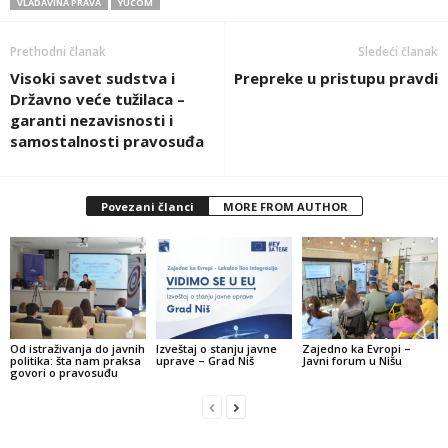
VLADAVINA PRAVA
YUCOM
Prethodni članak
Sledeći članak
Visoki savet sudstva i
Prepreke u pristupu pravdi
Državno veće tužilaca –
garanti nezavisnosti i
samostalnosti pravosuđa
Povezani članci
MORE FROM AUTHOR
Od istraživanja do javnih
Izveštaj o stanju javne
Zajedno ka Evropi –
politika: šta nam praksa
uprave – Grad Niš
Javni forum u Nišu
govori o pravosuđu