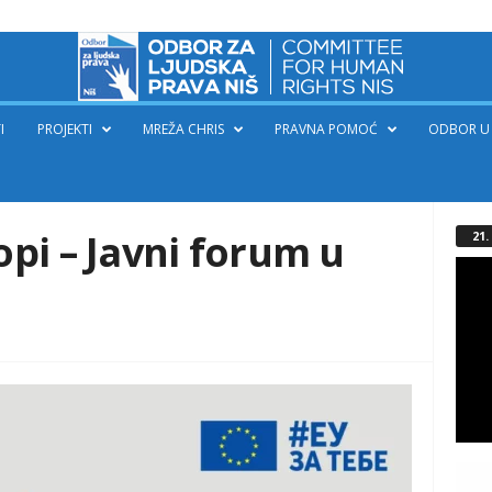
I
PROJEKTI
MREŽA CHRIS
PRAVNA POMOĆ
ODBOR U 
pi – Javni forum u
21