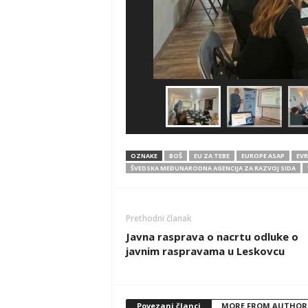
OZNAKE
BOŠ
EU ZA TEBE
EUROPE ASAP
EVR
ŠVEDSKA MEĐUNARODNA AGENCIJA ZA RAZVOJ SIDA
Prethodni članak
Javna rasprava o nacrtu odluke o
javnim raspravama u Leskovcu
Povezani članci
MORE FROM AUTHOR