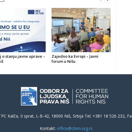
j o stanju javne uprave –
Zajedno ka Evropi – Javni
iš
forum u Nišu
PC Kalča, II sprat, L-B-42, 18000 Niš, Srbija Tel: +381 18 526 232, F
Kontakt:
office@chrin.org.rs