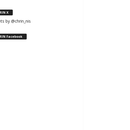
RIN X
ts by @chrin_nis
RIN Facebook