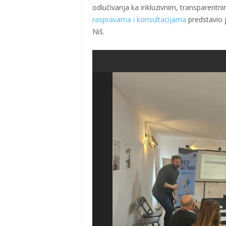
odlučivanja ka inkluzivnim, transparent
raspravama i konsultacijama
predstavio 
Niš.