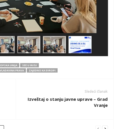
OPSKA UNIJA
SEE U IN EU
VLADAVINA PRAVA
ZAJEDNO KA EVROPI
Sledeći članak
Izveštaj o stanju javne uprave – Grad
Vranje