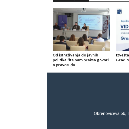
Od istraživanja do javnih
Izvešta
politika: šta nam praksa govori
Grad N
o pravosuđu
Obrenovićeva bb, T