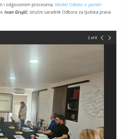
nim i odgovornim procesima.
Model Odluke o javnim
je
Ivan Grujić
, stručni saradnik Odbora za ljudska prava
1
of 6