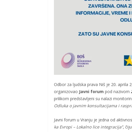
Odbor za ljudska prava Niš je 20. aprila
organizovao
Javni forum
pod nazivom
prilikom predstavljeni su nalazi monitori
Odluka o javnim konsultacijama i rasp
Javni forum u Vranju je jedna od aktivn
ka Evropi – Lokalno lice integracija”
, čij