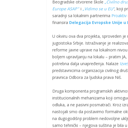
Beogradske otvorene škole
„Civilno dru
Europe ASAP
“
i
„Vidimo se u EU”
,
koji p
saradnji sa lokalnim partnerima
Proaktiv
finansira
Delegacija Evropske Unije u R
U okviru ova dva projekta, sproveden je 
jugoistoka Srbije. Istraživanje je realiz
reforme javne uprave na lokalnom nivou 
boljem upravljanju na lokalu – pratim JA,
potrebna dalja unapređenja. Nalaze
Izve
predstavnicima organizacija civilnog društ
pravnica Odbora za ljudska prava Niš.
Druga komponenta programskih aktivnost
institucionalnih mehanizama koji omoguć
odluka, a ne pasivni posmatrači. Kroz i
nastojali smo da postavimo formalne okv
na dugogodišnji problem nedovoljne uključ
samo tehnički – njegova suština je bila 