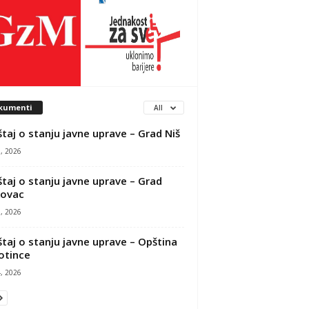
kumenti
All
štaj o stanju javne uprave – Grad Niš
, 2026
štaj o stanju javne uprave – Grad
kovac
, 2026
štaj o stanju javne uprave – Opština
otince
, 2026