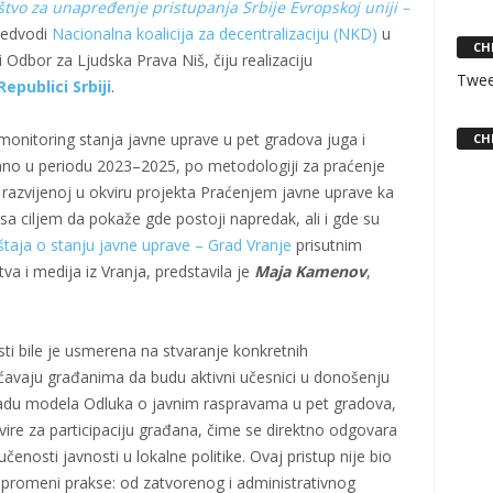
štvo za unapređenje pristupanja Srbije Evropskoj uniji –
redvodi
Nacionalna koalicija za decentralizaciju (NKD)
u
CH
i Odbor za Ljudska Prava Niš, čiju realizaciju
Twee
epublici Srbiji
.
monitoring stanja javne uprave u pet gradova juga i
CH
ovano u periodu 2023–2025, po metodologiji za praćenje
razvijenoj u okviru projekta Praćenjem javne uprave ka
 sa ciljem da pokaže gde postoji napredak, ali i gde su
štaja o stanju javne uprave – Grad Vranje
prisutnim
va i medija iz Vranja, predstavila je
Maja Kamenov
,
i bile je usmerena na stvaranje konkretnih
avaju građanima da budu aktivni učesnici u donošenju
zradu modela Odluka o javnim raspravama u pet gradova,
ire za participaciju građana, čime se direktno odgovara
enosti javnosti u lokalne politike. Ovaj pristup nije bio
u promeni prakse: od zatvorenog i administrativnog