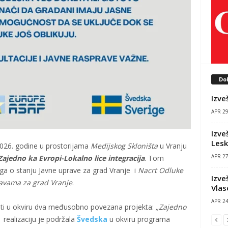
Do
Izve
APR 29
Izve
Les
 2026. godine u prostorijama
Medijskog Skloništa
u Vranju
APR 27
Zajedno ka Evropi-Lokalno lice integracija
. Tom
nga o stanju Javne uprave za grad Vranje i
Nacrt Odluke
Izve
ravama za grad Vranje
.
Vlas
APR 24
osti u okviru dva međusobno povezana projekta:
„Zajedno
u realizaciju je podržala
Švedska
u okviru programa