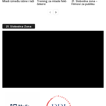
Mladi između istine i laži
Trening za mlade fekt-
21. Slobodna zona –
čekere
Filmovi za publiku
21. Slobodna Zona