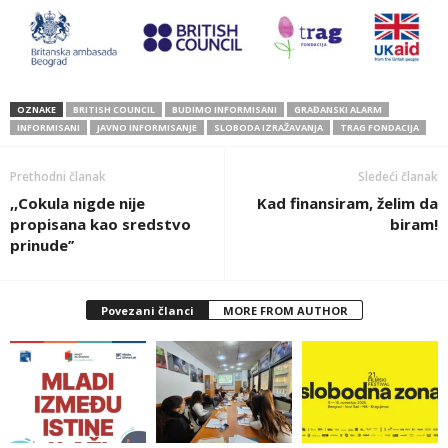
OZNAKE
BRITISH COUNCIL
BUDIMO INFORMISANI
GRAĐANSKI ALARM
INFORMISANI
JAVNO INFORMISANJE
SLOBODA IZRAŽAVANJA
TRAG FONDACIJA
Prethodni članak
Sledeći članak
,,Cokula nigde nije
Kad finansiram, želim da
propisana kao sredstvo
biram!
prinude’’
Povezani članci
MORE FROM AUTHOR