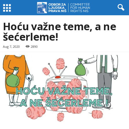
Hoću važne teme, a ne
šećerleme!
Aug 7, 2020
2890