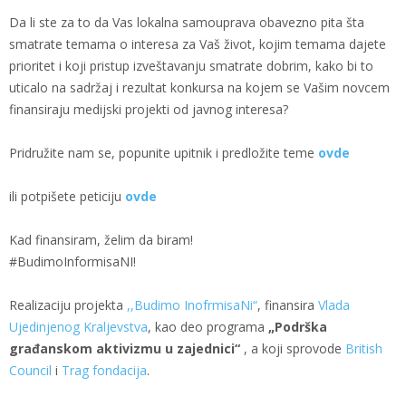
Da li ste za to da Vas lokalna samouprava obavezno pita šta
smatrate temama o interesa za Vaš život, kojim temama dajete
prioritet i koji pristup izveštavanju smatrate dobrim, kako bi to
uticalo na sadržaj i rezultat konkursa na kojem se Vašim novcem
finansiraju medijski projekti od javnog interesa?
Pridružite nam se, popunite upitnik i predložite teme
ovde
ili potpišete peticiju
ovde
Kad finansiram, želim da biram!
#BudimoInformisaNI!
Realizaciju projekta
,,Budimo InofrmisaNi“
, finansira
Vlada
Ujedinjenog Kraljevstva
, kao deo programa
„Podrška
građanskom aktivizmu u zajednici“
, a koji sprovode
British
Council
i
Trag fondacija
.