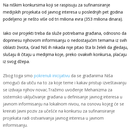
Na niškim konkursima koji se raspisuju za sufinansiranje
medijskih projekata od javnog interesa u poslednjih pet godina
podeljeno je nešto više od tri miliona evra (353 miliona dinara).
Iako ovi projekti treba da služe potrebama građana, odnosno da
doprinesu njihovom informisanju o nedostajućim temama iz svih
oblasti života, Grad Niš ih nikada nije pitao šta bi želeli da gledaju,
slušaju ili čitaju u medijima koje, preko ovakvih konkursa, plaćaju
iz svog džepa.
Zbog toga smo
pokrenuli inicijativu
da se građanima Niša
omogući da utiču na to za koje teme i kakav pristup izveštavanju
se izdvaja njihov novac.Tražimo uvođenje Mehanizma za
sistemsko uključivanje građana u definisanje javnog interesa u
javnom informisanju na lokalnom nivou, na osnovu kojeg će se
kreirati Javni poziv za učešće na konkursu za sufinansiranje
projekata radi ostvarivanja javnog interesa u javnom
informisanju.