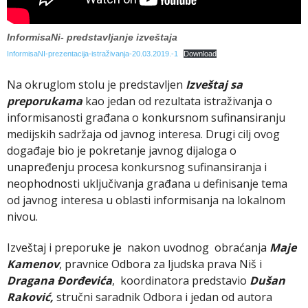
InformisaNi- predstavljanje izveštaja
InformisaNI-prezentacija-istraživanja-20.03.2019.-1
Download
Na okruglom stolu je predstavljen
Izveštaj sa
preporukama
kao jedan od rezultata istraživanja o
informisanosti građana o konkursnom sufinansiranju
medijskih sadržaja od javnog interesa. Drugi cilj ovog
događaje bio je pokretanje javnog dijaloga o
unapređenju procesa konkursnog sufinansiranja i
neophodnosti uključivanja građana u definisanje tema
od javnog interesa u oblasti informisanja na lokalnom
nivou.
Izveštaj i preporuke je nakon uvodnog obraćanja
Maje
Kamenov
, pravnice Odbora za ljudska prava Niš i
Dragana Đorđevića
, koordinatora predstavio
Dušan
Raković,
stručni saradnik Odbora i jedan od autora