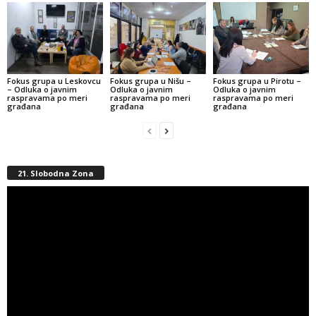
Fokus grupa u Leskovcu
Fokus grupa u Nišu –
Fokus grupa u Pirotu –
– Odluka o javnim
Odluka o javnim
Odluka o javnim
raspravama po meri
raspravama po meri
raspravama po meri
građana
građana
građana
21. Slobodna Zona