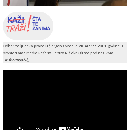
Odbor za ljudska prava Niš organizovao je
20. marta 2019.
godine u
prostorijama Media Reform Centra
Niš okrugli sto pod nazivom
,,
InformisaNi,,.