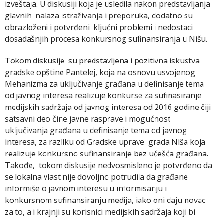
izveštaja. U diskusiji koja je usledila nakon predstavljanja
glavnih nalaza istraživanja i preporuka, dodatno su
obrazloženi i potvrđeni ključni problemi i nedostaci
dosadašnjih procesa konkursnog sufinansiranja u Nišu.
Tokom diskusije su predstavljena i pozitivna iskustva
gradske opštine Pantelej, koja na osnovu usvojenog
Mehanizma za uključivanje građana u definisanje tema
od javnog interesa realizuje konkurse za sufinasiranje
medijskih sadržaja od javnog interesa od 2016 godine čiji
satsavni deo čine javne rasprave i mogućnost
uključivanja građana u definisanje tema od javnog
interesa, za razliku od Gradske uprave grada Niša koja
realizuje konkursno sufinansiranje bez učešća građana.
Takođe, tokom diskusije nedvosmisleno je potvrđeno da
se lokalna vlast nije dovoljno potrudila da građane
informiše o javnom interesu u informisanju i
konkursnom sufinansiranju medija, iako oni daju novac
za to, a i krajnji su korisnici medijskih sadržaja koji bi