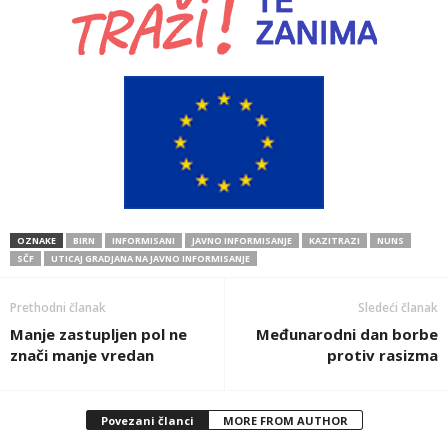
OZNAKE
BIRN
INFORMISANI
JAVNO INFORMISANJE
KAZITRAZI
NUNS
SČF
UTICAJ GRADJANA NA JAVNO INFORMISANJE
Prethodni članak
Sledeći članak
Manje zastupljen pol ne
Međunarodni dan borbe
znači manje vredan
protiv rasizma
Povezani članci
MORE FROM AUTHOR