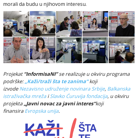
morali da budu u njihovom interesu.
Projekat
“InformisaNI”
se realizuje u okviru programa
podrške:
„Kaži/traži šta te zanima“
koji
izvode
Nezavisno udruženje novinara Srbije
,
Balkanska
istraživačka mreža
i
Slavko Ćuruvija fondacija
, u okviru
projekta
„Javni novac za javni interes“
koji
finansira
Evropska unija
.