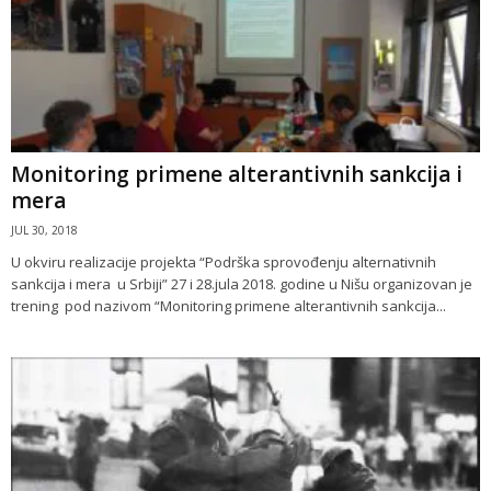
Monitoring primene alterantivnih sankcija i
mera
JUL 30, 2018
U okviru realizacije projekta “Podrška sprovođenju alternativnih
sankcija i mera u Srbiji” 27 i 28.jula 2018. godine u Nišu organizovan je
trening pod nazivom “Monitoring primene alterantivnih sankcija...