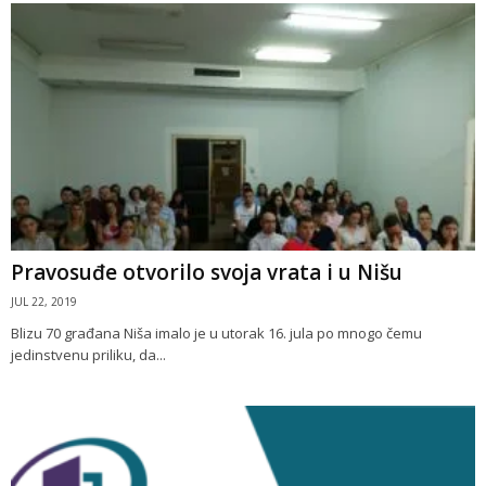
Pravosuđe otvorilo svoja vrata i u Nišu
JUL 22, 2019
Blizu 70 građana Niša imalo je u utorak 16. jula po mnogo čemu
jedinstvenu priliku, da...