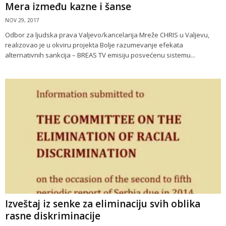
Mera između kazne i šanse
NOV 29, 2017
Odbor za ljudska prava Valjevo/kancelarija Mreže CHRIS u Valjevu,
realizovao je u okviru projekta Bolje razumevanje efekata
alternativnih sankcija – BREAS TV emisiju posvećenu sistemu...
Izveštaj iz senke za eliminaciju svih oblika
rasne diskriminacije