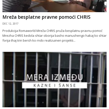
Mreža besplatne pravne pomoći CHRIS
DEC 12, 2017
Produkcija Romaworld-Mreža CHRIS pruža besplatnu pravnu pomoć
Mrezha CHRIS kedola shtar oborija basho manushengo hakaj ko shtar
forija thaj trin bersh ko rndo realizuinen projekti...