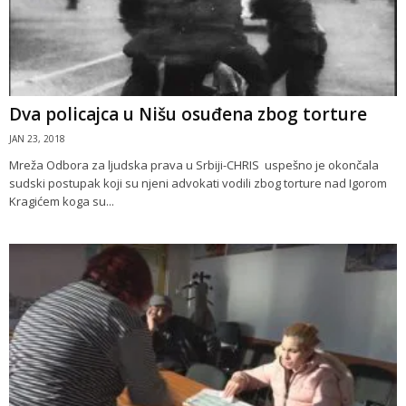
Dva policajca u Nišu osuđena zbog torture
JAN 23, 2018
Mreža Odbora za ljudska prava u Srbiji-CHRIS uspešno je okončala
sudski postupak koji su njeni advokati vodili zbog torture nad Igorom
Kragićem koga su...