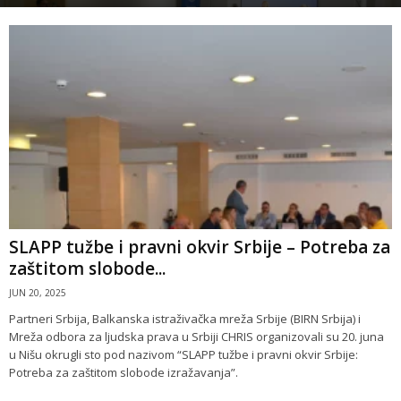
SLAPP tužbe i pravni okvir Srbije – Potreba za
zaštitom slobode...
JUN 20, 2025
Partneri Srbija, Balkanska istraživačka mreža Srbije (BIRN Srbija) i
Mreža odbora za ljudska prava u Srbiji CHRIS organizovali su 20. juna
u Nišu okrugli sto pod nazivom “SLAPP tužbe i pravni okvir Srbije:
Potreba za zaštitom slobode izražavanja”.