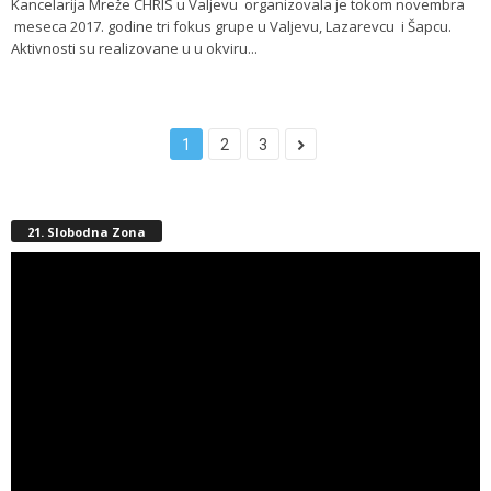
Kancelarija Mreže CHRIS u Valjevu organizovala je tokom novembra
meseca 2017. godine tri fokus grupe u Valjevu, Lazarevcu i Šapcu.
Aktivnosti su realizovane u u okviru...
1
2
3
21. Slobodna Zona