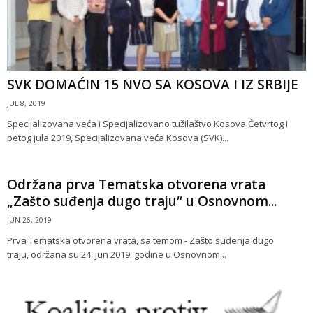
SVK DOMAĆIN 15 NVO SA KOSOVA I IZ SRBIJE
JUL 8, 2019
Specijalizovana veća i Specijalizovano tužilaštvo Kosova Četvrtog i
petog jula 2019, Specijalizovana veća Kosova (SVK)...
Održana prva Tematska otvorena vrata
„Zašto suđenja dugo traju“ u Osnovnom...
JUN 26, 2019
Prva Tematska otvorena vrata, sa temom - Zašto suđenja dugo
traju, održana su 24. jun 2019. godine u Osnovnom...