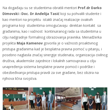
Na događaju su se studentima obratili mentori
Prof.dr Darko
Dimovski
i
Doc. Dr Anđelija Tasić
koji su pohvalili studente i
kao mentori na projektu istakli značaj realizacije ovakvih
programa koji studentima omogućavaju direktan kontakt sa
građanima, kao i važnost kontinuiranog rada sa studentima u
cilju nadgradnje formalnog obrazovanja pravnika. Menadžerka
projekta
Maja Kamenov
govorila je o važnosti proaktivnog
pristupa građanima kad je besplatna pravna pomoć u pitanju, i
posebno naglasila značaj sinergije studenata, organizacija civilnog
društva, akademske zajednice i lokalnih samouprava u cilju
unapređenja sistema besplatne pravne pomoći i podrške i
obezbeđivanja pristupa pravdi za sve građane, bez obzira na
njihova lična svojstva.