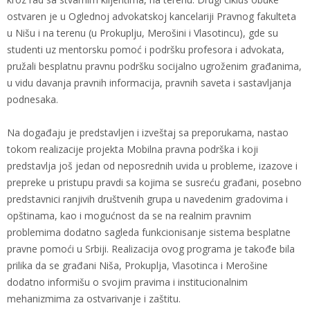
ostvaren je u Oglednoj advokatskoj kancelariji Pravnog fakulteta
u Nišu i na terenu (u Prokuplju, Merošini i Vlasotincu), gde su
studenti uz mentorsku pomoć i podršku profesora i advokata,
pružali besplatnu pravnu podršku socijalno ugroženim građanima,
u vidu davanja pravnih informacija, pravnih saveta i sastavljanja
podnesaka.
Na događaju je predstavljen i izveštaj sa preporukama, nastao
tokom realizacije projekta Mobilna pravna podrška i koji
predstavlja još jedan od neposrednih uvida u probleme, izazove i
prepreke u pristupu pravdi sa kojima se susreću građani, posebno
predstavnici ranjivih društvenih grupa u navedenim gradovima i
opštinama, kao i mogućnost da se na realnim pravnim
problemima dodatno sagleda funkcionisanje sistema besplatne
pravne pomoći u Srbiji. Realizacija ovog programa je takođe bila
prilika da se građani Niša, Prokuplja, Vlasotinca i Merošine
dodatno informišu o svojim pravima i institucionalnim
mehanizmima za ostvarivanje i zaštitu.