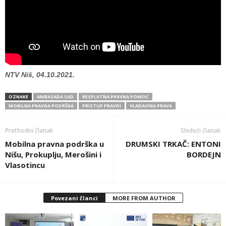
NTV Niš, 04.10.2021.
OZNAKE
AMBASADA SAD
BESPLATNA PRAVNA POMOC
MOBILNA PRAVNA PODRŠKA
PRISTUP PRAVDI
VLADAVINA PRAVA
Prethodni članak
Sledeći članak
Mobilna pravna podrška u
DRUMSKI TRKAČ: ENTONI
Nišu, Prokuplju, Merošini i
BORDEJN
Vlasotincu
Povezani članci
MORE FROM AUTHOR