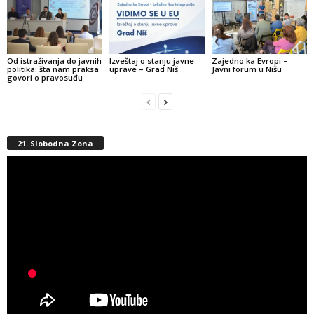
Od istraživanja do javnih
Izveštaj o stanju javne
Zajedno ka Evropi –
politika: šta nam praksa
uprave – Grad Niš
Javni forum u Nišu
govori o pravosuđu
21. Slobodna Zona