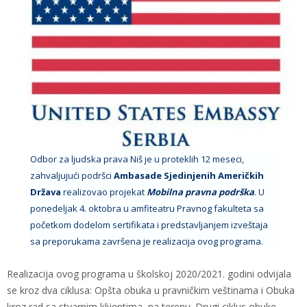
Odbor za ljudska prava Niš je u proteklih 12 meseci,
zahvaljujući podršci
Ambasade Sjedinjenih Američkih
Država
realizovao projekat
Mobilna pravna podrška
. U
ponedeljak 4. oktobra u amfiteatru Pravnog fakulteta sa
početkom dodelom sertifikata i predstavljanjem izveštaja
sa preporukama završena je realizacija ovog programa.
Realizacija ovog programa u školskoj 2020/2021. godini odvijala
se kroz dva ciklusa: Opšta obuka u pravničkim veštinama i Obuka
kroz rad sa stvarnim klijentima, na terenu. Drugi ciklus obuke