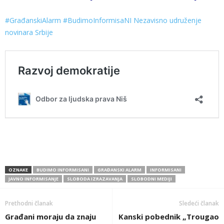
#GrađanskiAlarm
#BudimoInformisaNI
Nezavisno udruženje
novinara Srbije
OZNAKE
BUDIMO INFORMISANI
GRAĐANSKI ALARM
INFORMISANI
JAVNO INFORMISANJE
SLOBODA IZRAZAVANJA
SLOBODNI MEDIJI
Prethodni članak
Sledeći članak
Građani moraju da znaju
​​​Kanski pobednik „Trougao