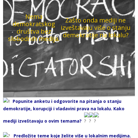
Nema
Zašto onda mediji ne
demokratskog
izveštavaju više o stanju
društva bez
demokratije na lokalu?
slobodnih medija.
P
opunite anketu i odgovorite na pitanja o stanju
demokratije, korupciji i vladavini prava na lokalu. Kako
mediji izveštavaju o ovim temama?
Predložite teme koje želite više u lokalnim medijima.