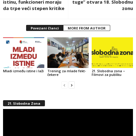
istinu, funkcioneri moraju
tuge” otvara 18. Slobodnu
da trpe veći stepen kritike
zonu
Povezani članci
MORE FROM AUTHOR
Mladi između istine i laži
Trening za mlade fekt-
21. Slobodna zona –
čekere
Filmovi za publiku
21. Slobodna Zona