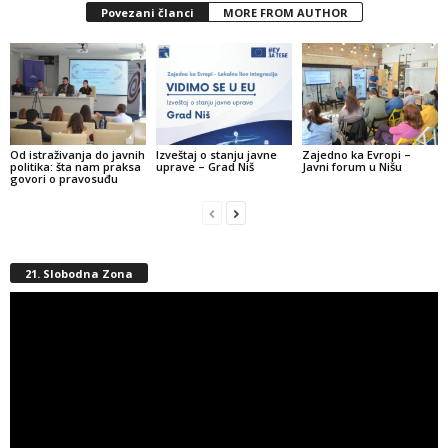
Povezani članci
MORE FROM AUTHOR
Od istraživanja do javnih
Izveštaj o stanju javne
Zajedno ka Evropi –
politika: šta nam praksa
uprave – Grad Niš
Javni forum u Nišu
govori o pravosuđu
21. Slobodna Zona