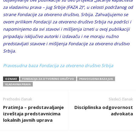
za vladavinu prava – jug Srbije (FAZA 2)“, u celosti podržanog od
strane Fondacije za otvoreno društvo, Srbija. Zahvaljujemo se
ovom prilikom Fondaciji za otvoreno društvo Srbija na podršci i
napominjemo da svi stavovi i mišljenja izneti u ovoj publikaciji
pripadaju isključivo autorki i izdavaču i ne moraju nužno
predstavljati stavove i mišljenja Fondacije za otvoreno društvo
Srbija.
Pravosudna baza
Fondacija za otvoreno društvo Srbija
OZNAKE
FONDACIJA ZA OTVORENO DRUŠTVO
PRAVOSUDNA BAZA JUG
VLADAVINA PRAVA
Prethodni članak
Sledeći članak
PratimJa – predstavaljanje
Disciplinska odgovornost
izveštaja predstavnicima
advokata
lokalnih javnih uprava