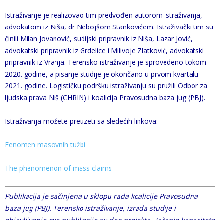
Istraživanje je realizovao tim predvođen autorom istraživanja,
advokatom iz Niša, dr Nebojšom Stankovićem. Istraživački tim su
činili Milan Jovanović, sudijski pripravnik iz Niša, Lazar Jović,
advokatski pripravnik iz Grdelice i Milivoje Zlatković, advokatski
pripravnik iz Vranja. Terensko istraživanje je sprovedeno tokom
2020. godine, a pisanje studije je okončano u prvom kvartalu
2021. godine. Logističku podršku istraživanju su pružili Odbor za
ljudska prava Niš (CHRIN) i koalicija Pravosudna baza jug (PBJ).
Istraživanja možete preuzeti sa sledećih linkova:
Fenomen masovnih tužbi
The phenomenon of mass claims
Publikacija je sačinjena u sklopu rada koalicije Pravosudna
baza jug (PBJ). Terensko istraživanje, izrada studije i
objavljivanje ove publikacije su deo projekta „Jačanje kapaciteta