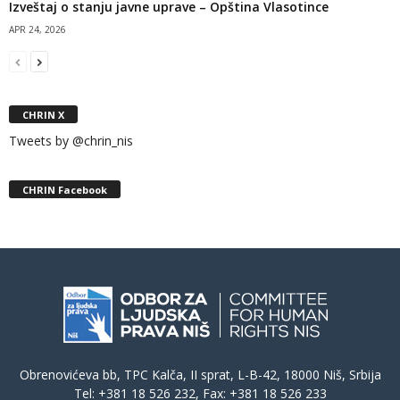
Izveštaj o stanju javne uprave – Opština Vlasotince
APR 24, 2026
CHRIN X
Tweets by @chrin_nis
CHRIN Facebook
Obrenovićeva bb, TPC Kalča, II sprat, L-B-42, 18000 Niš, Srbija
Tel: +381 18 526 232, Fax: +381 18 526 233