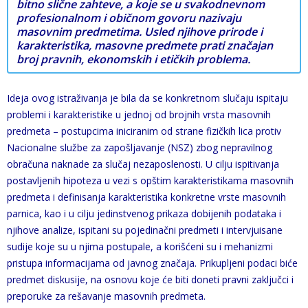
bitno slične zahteve, a koje se u svakodnevnom
profesionalnom i običnom govoru nazivaju
masovnim predmetima. Usled njihove prirode i
karakteristika, masovne predmete prati značajan
broj pravnih, ekonomskih i etičkih problema.
Ideja ovog istraživanja je bila da se konkretnom slučaju ispitaju
problemi i karakteristike u jednoj od brojnih vrsta masovnih
predmeta – postupcima iniciranim od strane fizičkih lica protiv
Nacionalne službe za zapošljavanje (NSZ) zbog nepravilnog
obračuna naknade za slučaj nezaposlenosti. U cilju ispitivanja
postavljenih hipoteza u vezi s opštim karakteristikama masovnih
predmeta i definisanja karakteristika konkretne vrste masovnih
parnica, kao i u cilju jedinstvenog prikaza dobijenih podataka i
njihove analize, ispitani su pojedinačni predmeti i intervjuisane
sudije koje su u njima postupale, a korišćeni su i mehanizmi
pristupa informacijama od javnog značaja. Prikupljeni podaci biće
predmet diskusije, na osnovu koje će biti doneti pravni zaključci i
preporuke za rešavanje masovnih predmeta.