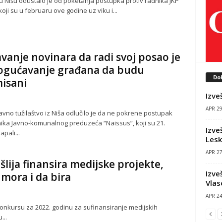
 u NIšu odustalo je od poketanja postupka protiv radnika JKP
oji su u februaru ove godine uz viku i...
vanje novinara da radi svoj posao je
gućavanje građana da budu
Do
isani
Izve
APR 29
vno tužilaštvo iz Niša odlučilo je da ne pokrene postupak
nika Javno-komunalnog preduzeća “Naissus”, koji su 21.
Izve
pali...
Les
APR 27
šlija finansira medijske projekte,
Izve
a mora i da bira
Vlas
APR 24
nkursu za 2022. godinu za sufinansiranje medijskih
...