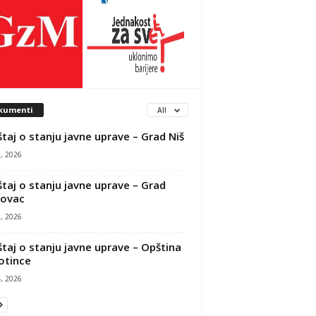
kumenti
All
štaj o stanju javne uprave – Grad Niš
, 2026
štaj o stanju javne uprave – Grad
kovac
, 2026
štaj o stanju javne uprave – Opština
otince
, 2026