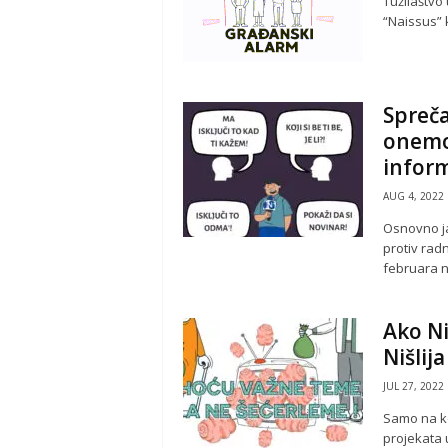
Tužilaštvo
“Naissus” k
Spreča
onemo
inform
AUG 4, 2022
Osnovno ja
protiv rad
februara na
Ako Ni
Nišlij
JUL 27, 2022
Samo na ko
projekata u