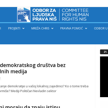
I
PROJEKTI
MREŽA CHRIS
PRAVNA POMOĆ
ODBOR U 
21
demokratskog društva bez
dnih medija
2
tanje demokratije u vašoj lokalnoj zajedinici? Ko o tome treba
rmiše? Mediji Političari Nevladin sektor
i moraju da znaju istinu,