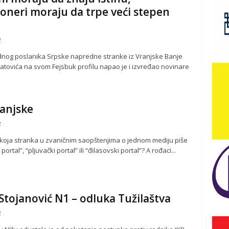
oneri moraju da trpe veći stepen
e
2
nog poslanika Srpske napredne stranke iz Vranjske Banje
latovića na svom Fejsbuk profilu napao je i izvređao novinare
anjske
2
e koja stranka u zvaničnim saopštenjima o jednom mediju piše
portal”, “pljuvački portal” ili “đilasovski portal”? A rođaci...
Stojanović N1 – odluka Tužilaštva
2