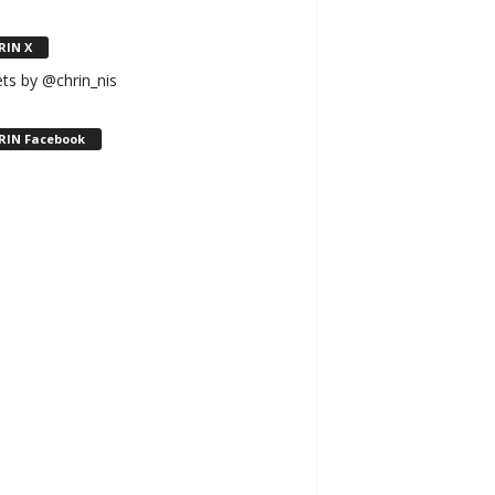
RIN X
ts by @chrin_nis
RIN Facebook