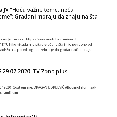
 JV “Hoću važne teme, neću
eme”: Građani moraju da znaju na šta
.Izvor:Južne vesti https://www.youtube.com/watch?
KYU Niko nikada nije pitao građane šta im je potrebno od
sadržaja, a pored toga potrebno je da građani tačno znaju
29.07.2020. TV Zona plus
07.2020. Gost emisije: DRAGAN ĐORĐEVIĆ #BudimoInformisaNi
nsiramBiram