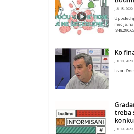
Budim
JUL 15, 2020
U poslednj
medija, na
(348.290.65
Ko fin
JUL 10, 2020
Izvor : Dne
Građan
treba 
konku
JUL 10, 2020