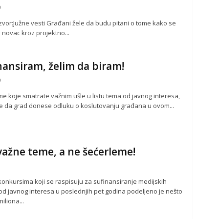
0
.Izvor:Južne vesti Građani žele da budu pitani o tome kako se
v novac kroz projektno...
nansiram, želim da biram!
0
me koje smatrate važnim ušle u listu tema od javnog interesa,
e da grad donese odluku o koslutovanju građana u ovom...
ažne teme, a ne šećerleme!
konkursima koji se raspisuju za sufinansiranje medijskih
od javnog interesa u poslednjih pet godina podeljeno je nešto
miliona...