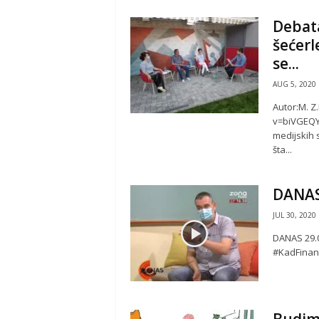
Debata
šećerl
se...
AUG 5, 2020
Autor:M. Z
v=biVGEQY_
medijskih 
šta...
DANAS 
JUL 30, 2020
DANAS 29.
#KadFina