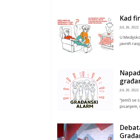
Kad fi
JUL 26, 2022
U Medijsko
javnih rasp
Napadi
građa
JUL 20, 2022
“Jemči se 
pisanjem, s
Debata
Građan