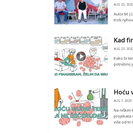
AUG 25, 202
Autor:M. J
troši njiho
Kad fi
AUG 23, 202
Kako bi te
potrebno j
Hoću v
AUG 7, 2020
Na niškim 
projekata 
više od tri 