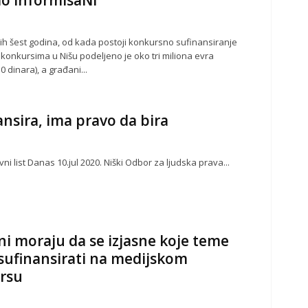
o InformisaNi
ih šest godina, od kada postoji konkursno sufinansiranje
 konkursima u Nišu podeljeno je oko tri miliona evra
0 dinara), a građani...
ansira, ima pravo da bira
vni list Danas 10.jul 2020. Niški Odbor za ljudska prava...
i moraju da se izjasne koje teme
sufinansirati na medijskom
rsu