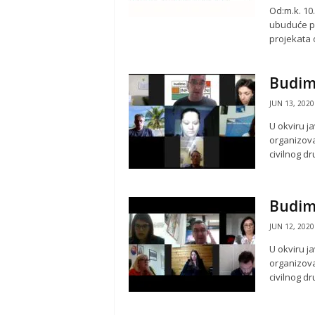
Od:m.k. 10
ubuduće pr
projekata 
Budimo
JUN 13, 2020
U okviru j
organizova
civilnog dru
Budimo
JUN 12, 2020
U okviru j
organizova
civilnog dru