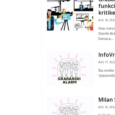
v
funkci
a
kritik
N
i
AUG 18, 202
š
Otac narod
Slaviše Bu
Danasa,...
InfoVr
AUG 17, 202
Šta mislit
“plaćenički 
Milan 
AUG 10, 202