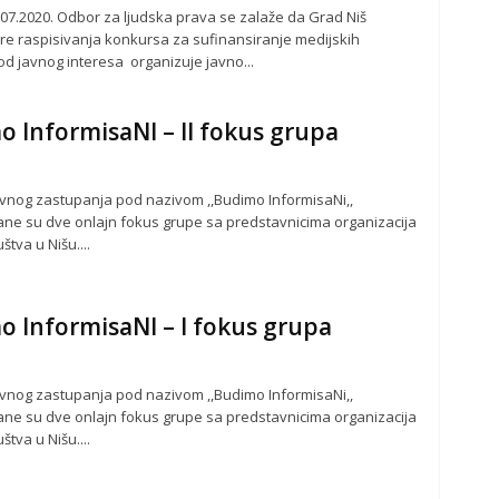
.07.2020. Odbor za ljudska prava se zalaže da Grad Niš
e raspisivanja konkursa za sufinansiranje medijskih
od javnog interesa organizuje javno...
 InformisaNI – II fokus grupa
avnog zastupanja pod nazivom ,,Budimo InformisaNi,,
ne su dve onlajn fokus grupe sa predstavnicima organizacija
štva u Nišu....
 InformisaNI – I fokus grupa
avnog zastupanja pod nazivom ,,Budimo InformisaNi,,
ne su dve onlajn fokus grupe sa predstavnicima organizacija
štva u Nišu....