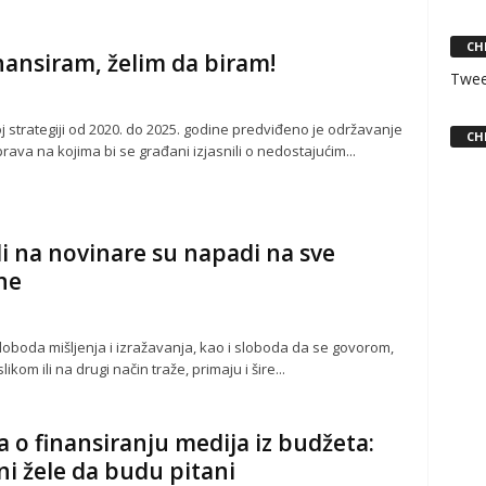
CH
nansiram, želim da biram!
Twee
j strategiji od 2020. do 2025. godine predviđeno je održavanje
CH
rava na kojima bi se građani izjasnili o nedostajućim...
 na novinare su napadi na sve
ne
sloboda mišljenja i izražavanja, kao i sloboda da se govorom,
likom ili na drugi način traže, primaju i šire...
 o finansiranju medija iz budžeta:
i žele da budu pitani