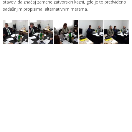
stavovi da značaj zamene zatvorskih kazni, gde je to predviđeno
sadašnjim propisima, alternativnim merama.