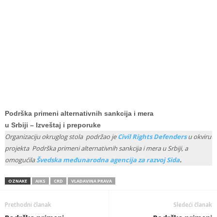
Podrška primeni alternativnih sankcija i mera
u Srbiji – Izveštaj i preporuke
Organizaciju okruglog stola podržao je
Civil Rights Defenders
u okviru
projekta Podrška primeni alternativnih sankcija i mera u Srbiji, a
omogućila
Švedska međunarodna agencija za razvoj Sida
.
OZNAKE
AIKS
CRD
VLADAVINA PRAVA
Prethodni članak
Sledeći članak