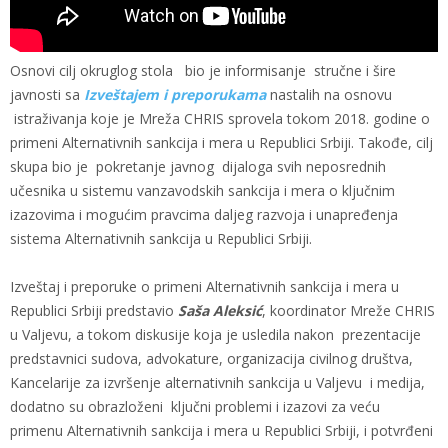
Osnovi cilj okruglog stola bio je informisanje stručne i šire
javnosti sa
Izveštajem i preporukama
nastalih na osnovu
istraživanja koje je Mreža CHRIS sprovela tokom 2018. godine o
primeni Alternativnih sankcija i mera u Republici Srbiji. Takođe, cilj
skupa bio je pokretanje javnog dijaloga svih neposrednih
učesnika u sistemu vanzavodskih sankcija i mera o ključnim
izazovima i mogućim pravcima daljeg razvoja i unapređenja
sistema Alternativnih sankcija u Republici Srbiji.
Izveštaj i preporuke o primeni Alternativnih sankcija i mera u
Republici Srbiji predstavio
Saša Aleksić
, koordinator Mreže CHRIS
u Valjevu, a tokom diskusije koja je usledila nakon prezentacije
predstavnici sudova, advokature, organizacija civilnog društva,
Kancelarije za izvršenje alternativnih sankcija u Valjevu i medija,
dodatno su obrazloženi ključni problemi i izazovi za veću
primenu Alternativnih sankcija i mera u Republici Srbiji, i potvrđeni