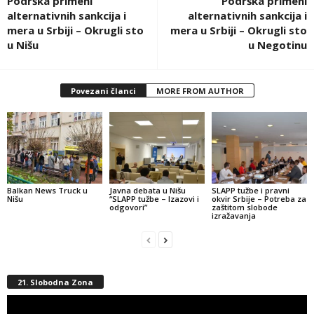
Podrška primeni
Podrška primeni
alternativnih sankcija i
alternativnih sankcija i
mera u Srbiji – Okrugli sto
mera u Srbiji – Okrugli sto
u Nišu
u Negotinu
Povezani članci
MORE FROM AUTHOR
Balkan News Truck u
Javna debata u Nišu
SLAPP tužbe i pravni
Nišu
“SLAPP tužbe – Izazovi i
okvir Srbije – Potreba za
odgovori”
zaštitom slobode
izražavanja
21. Slobodna Zona