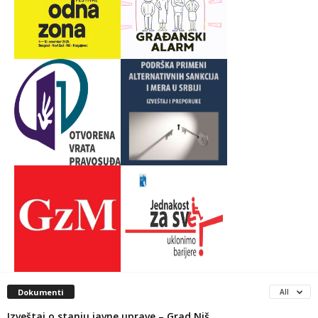
Dokumenti
All
Izveštaj o stanju javne uprave – Grad Niš