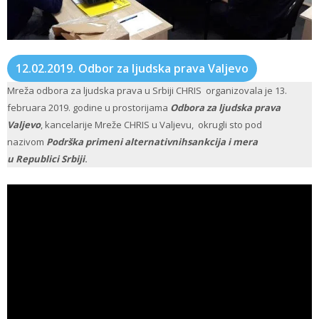
12.02.2019. Odbor za ljudska prava Valjevo
Mreža odbora za ljudska prava u Srbiji CHRIS organizovala je 13.
februara 2019. godine u prostorijama
Odbora za ljudska prava
Valjevo
, kancelarije Mreže CHRIS u Valjevu, okrugli sto pod
nazivom
Podrška primeni alternativnih
sankcija i mera
u
Republici
Srbiji
.