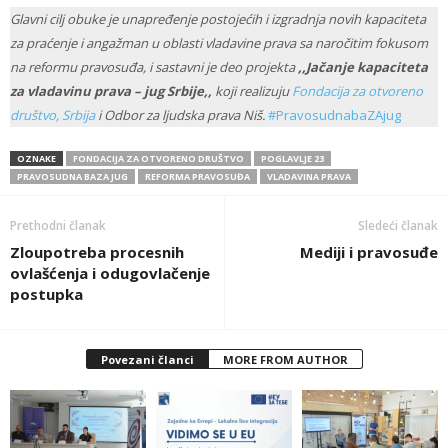
Glavni cilj obuke je unapređenje postojećih i izgradnja novih kapaciteta
za praćenje i angažman u oblasti vladavine prava sa naročitim fokusom
na reformu pravosuđa, i sastavni je deo projekta
,,Jačanje kapaciteta
za vladavinu prava – jug Srbije,,
koji realizuju
Fondacija za otvoreno
društvo, Srbija
i Odbor za ljudska prava Niš.
#PravosudnabaZAjug
OZNAKE
FONDACIJA ZA OTVORENO DRUŠTVO
POGLAVLJE 23
PRAVOSUDNA BAZA JUG
REFORMA PRAVOSUĐA
VLADAVINA PRAVA
Prethodni članak
Sledeći članak
Zloupotreba procesnih
Mediji i pravosuđe
ovlašćenja i odugovlačenje
postupka
Povezani članci
MORE FROM AUTHOR