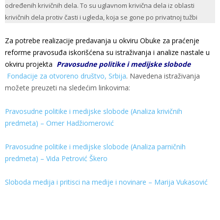
određenih krivičnih dela. To su uglavnom krivična dela iz oblasti
krivičnih dela protiv časti i ugleda, koja se gone po privatnoj tužbi
Za potrebe realizacije predavanja u okviru Obuke za praćenje
reforme pravosuđa iskorišćena su istraživanja i analize nastale u
okviru projekta
Pravosudne politike i medijske slobode
Fondacije za otvoreno društvo, Srbija
. Navedena istraživanja
možete preuzeti na sledećim linkovima:
Pravosudne politike i medijske slobode (Analiza krivičnih
predmeta) – Omer Hadžiomerović
Pravosudne politike i medijske slobode (Analiza parničnih
predmeta) – Vida Petrović Škero
Sloboda medija i pritisci na medije i novinare – Marija Vukasović