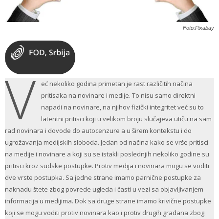
Foto:Pixabay
V
eć nekoliko godina primetan je rast različitih načina
pritisaka na novinare i medije. To nisu samo direktni
napadi na novinare, na njihov fizički integritet već su to
latentni pritisci koji u velikom broju slučajeva utiču na sam
rad novinara i dovode do autocenzure a u širem kontekstu i do
ugrožavanja medijskih sloboda. Jedan od načina kako se vrše pritisci
na medije i novinare a koji su se istakli poslednjih nekoliko godine su
pritisci kroz sudske postupke. Protiv medija i novinara mogu se voditi
dve vrste postupka. Sa jedne strane imamo parnične postupke za
naknadu štete zbog povrede ugleda i časti u vezi sa objavljivanjem
informacija u medijima. Dok sa druge strane imamo krivične postupke
koji se mogu voditi protiv novinara kao i protiv drugih građana zbog