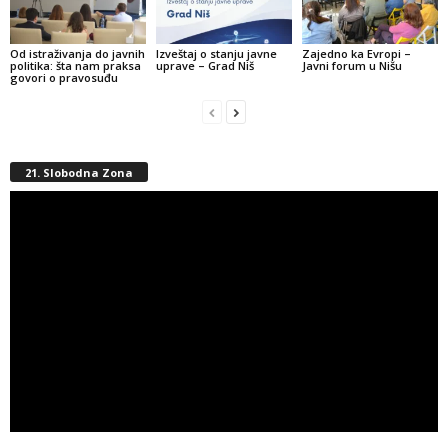
Od istraživanja do javnih
Izveštaj o stanju javne
Zajedno ka Evropi –
politika: šta nam praksa
uprave – Grad Niš
Javni forum u Nišu
govori o pravosuđu
21. Slobodna Zona