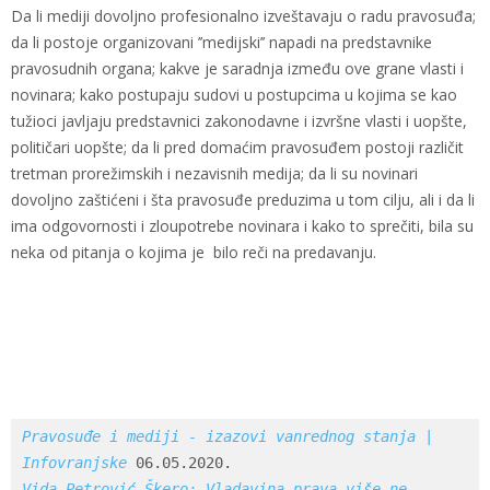
Da li mediji dovoljno profesionalno izveštavaju o radu pravosuđa;
da li postoje organizovani ’’medijski’’ napadi na predstavnike
pravosudnih organa; kakve je saradnja između ove grane vlasti i
novinara; kako postupaju sudovi u postupcima u kojima se kao
tužioci javljaju predstavnici zakonodavne i izvršne vlasti i uopšte,
političari uopšte; da li pred domaćim pravosuđem postoji različit
tretman prorežimskih i nezavisnih medija; da li su novinari
dovoljno zaštićeni i šta pravosuđe preduzima u tom cilju, ali i da li
ima odgovornosti i zloupotrebe novinara i kako to sprečiti, bila su
neka od pitanja o kojima je bilo reči na predavanju.
Pravosuđe i mediji - izazovi vanrednog stanja | 
Infovranjske
Vida Petrović Škero: Vladavina prava više ne 