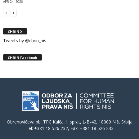
APR 24, 2026
CHRIN X
Tweets by @chrin_nis
CHRIN Facebook
Obrenovićeva bb, TPC Kalča, II sprat, L-B-42, 18000 Niš, Srbija
Tel: +381 18 526 232, Fax: +381 18 526 233