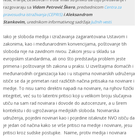
razgovaraju sa
Vidom Petrović Škero
, predsednicom
Centra za
pravosudna istraživanja (CEPRIS)
i Aleksandrom
Stankovim,
urednikom informativnog sadržaja
Južnih vesti
.
Iako je sloboda medija i izražavanja zagarantovana Ustavom i
zakonima, kao i međunarodnim konvencijama, poštovanje tih
sloboda nije na zavidnom nivou. Zakoni jesu u skladu sa
evropskim standardima, ali ono što predstavlja problem jeste
primena i poštovanje tih zakona u praksi. U izveštajima domaćih i
međunarodnih organizacija kao i u istupima novinarskih udruženja
ističe se da je primetan rast različitih načina pritisaka na novinare i
medije. To nisu samo direktni napadi na novinare, na njihov fizički
integritet, već su to latentni pritisci koji u velikom broju slučajeva
utiču na sam rad novinara i dovode do autocenzure, a u širem
kontekstu i do ugrožavanja medijskih sloboda. Novinarska
udruženja, pojedini novinari kao i pojedine istaknute NVO ističu da
je jedan od načina kako se vrše pritisci na medije i novinare, jesu
pritisci kroz sudske postupke. Naime, protiv medija i novinara