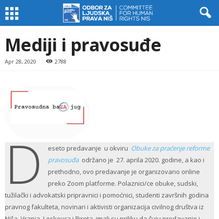
Mediji i pravosuđe
Apr 28, 2020
2788
D
eseto predavanje u okviru
Obuke za praćenje reforme
pravosuđa
održano je 27. aprila 2020. godine, a kao i
prethodno, ovo predavanje je organizovano online
preko Zoom platforme. Polaznici/ce obuke, sudski,
tužilački i advokatski pripravnici i pomoćnici, studenti završnih godina
pravnog fakulteta, novinari i aktivisti organizacija civilnog društva iz
Niša, Vranja, Leskovca i Pirota imali su priliku da čuju predavanje i