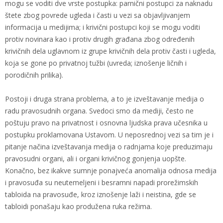
mogu se voditi dve vrste postupka: parnični postupci za naknadu
štete zbog povrede ugleda i časti u vezi sa objavljivanjem
informacija u medijima; i krivični postupci koji se mogu voditi
protiv novinara kao i protiv drugih građana zbog određenih
krivičnih dela uglavnom iz grupe krivičnih dela protiv časti i ugleda,
koja se gone po privatnoj tužbi (uvreda; iznošenje ličnih i
porodičnih prilika).
Postoji i druga strana problema, a to je izveštavanje medija o
radu pravosudnih organa. Svedoci smo da mediji, često ne
poštuju pravo na privatnost i osnovna ljudska prava učesnika u
postupku proklamovana Ustavom. U neposrednoj vezi sa tim je i
pitanje načina izveštavanja medija o radnjama koje preduzimaju
pravosudni organi, ali i organi krivičnog gonjenja uopšte.
Konačno, bez ikakve sumnje ponajveća anomalija odnosa medija
i pravosuđa su neutemeljeni i besramni napadi prorežimskih
tabloida na pravosuđe, kroz iznošenje laži i neistina, gde se
tabloidi ponašaju kao produžena ruka režima.