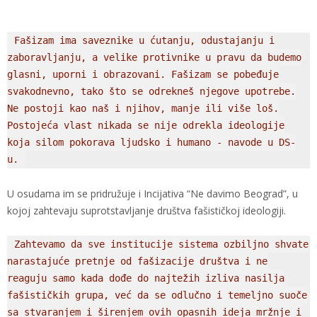
Fašizam ima saveznike u ćutanju, odustajanju i
zaboravljanju, a velike protivnike u pravu da budemo
glasni, uporni i obrazovani. Fašizam se pobeđuje
svakodnevno, tako što se odrekneš njegove upotrebe.
Ne postoji kao naš i njihov, manje ili više loš.
Postojeća vlast nikada se nije odrekla ideologije
koja silom pokorava ljudsko i humano - navode u DS-
u.
U osudama im se pridružuje i Incijativa “Ne davimo Beograd”, u
kojoj zahtevaju suprotstavljanje društva fašističkoj ideologiji.
Zahtevamo da sve institucije sistema ozbiljno shvate
narastajuće pretnje od fašizacije društva i ne
reaguju samo kada dođe do najtežih izliva nasilja
fašističkih grupa, već da se odlučno i temeljno suoče
sa stvaranjem i širenjem ovih opasnih ideja mržnje i