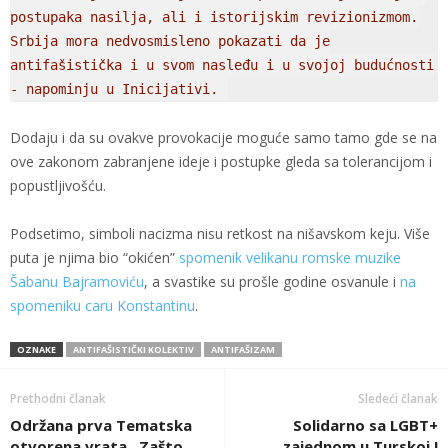
postupaka nasilja, ali i istorijskim revizionizmom.
Srbija mora nedvosmisleno pokazati da je
antifašistička i u svom nasleđu i u svojoj budućnosti
- napominju u Inicijativi.
Dodaju i da su ovakve provokacije moguće samo tamo gde se na
ove zakonom zabranjene ideje i postupke gleda sa tolerancijom i
popustljivošću.
Podsetimo, simboli nacizma nisu retkost na nišavskom keju. Više
puta je njima bio “okićen”
spomenik velikanu romske muzike
Šabanu Bajramoviću
, a svastike su prošle godine osvanule i
na
spomeniku caru Konstantinu
.
OZNAKE
ANTIFAŠISTIČKI KOLEKTIV
ANTIFAŠIZAM
Prethodni članak
Sledeći članak
Održana prva Tematska
Solidarno sa LGBT+
otvorena vrata „Zašto
zajednom u Turskoj !