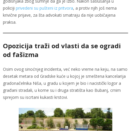
godišnjaka zbog sumnje da ga je izbo. Nakon saslušanja u
policiji
privedeni su pušteni iz pritvora
, a protiv njih još nema
krivične prijave, za šta advokati smatraju da nije uobičajena
praksa.
Opozicija traži od vlasti da se ogradi
od fašizma
Osim ovog sinoćnjeg incidenta, već neko vreme na keju, na samo
desetak metara od Gradske kuće u kojoj je smeštena kancelarija
gradonačelnika Niša, u gradu u kojem je bio i nacistički logor a
građani stradali, u kome su i druga stratišta kao Bubanj, crnim
sprejom su iscrtani kukasti krstovi.