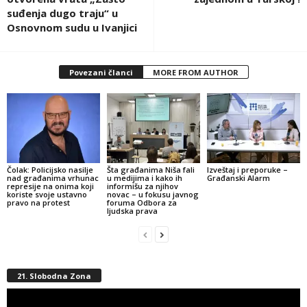
suđenja dugo traju“ u
Osnovnom sudu u Ivanjici
Povezani članci
MORE FROM AUTHOR
Čolak: Policijsko nasilje
Šta građanima Niša fali
Izveštaj i preporuke –
nad građanima vrhunac
u medijima i kako ih
Građanski Alarm
represije na onima koji
informišu za njihov
koriste svoje ustavno
novac – u fokusu javnog
pravo na protest
foruma Odbora za
ljudska prava
21. Slobodna Zona