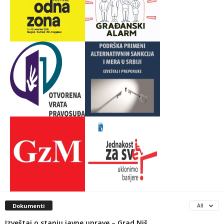
Dokumenti
All
Izveštaj o stanju javne uprave – Grad Niš