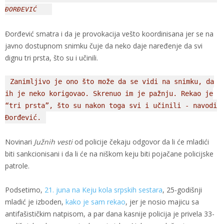
ĐORĐEVIĆ
Đorđević smatra i da je provokacija vešto koordinisana jer se na
javno dostupnom snimku čuje da neko daje naređenje da svi
dignu tri prsta, što su i učinili.
Zanimljivo je ono što može da se vidi na snimku, da
ih je neko korigovao. Skrenuo im je pažnju. Rekao je
“tri prsta”, što su nakon toga svi i učinili - navodi
Đorđević.
Novinari
Južnih vesti
od policije čekaju odgovor da li će mladići
biti sankcionisani i da li će na niškom keju biti pojačane policijske
patrole.
Podsetimo,
21. juna na Keju kola srpskih sestara
, 25-godišnji
mladić je izboden,
kako je sam rekao
, jer je nosio majicu sa
antifašističkim natpisom, a par dana kasnije policija je privela 33-