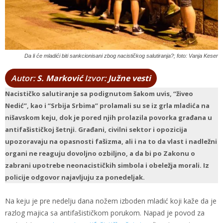
Da li će mladići biti sankcionisani zbog nacističkog salutiranja?; foto: Vanja Keser
Autor:
S. Marković
Izvor:
Južne vesti
Nacističko salutiranje sa podignutom šakom uvis, “živeo
Nedić”, kao i “Srbija Srbima” prolamali su se iz grla mladića na
nišavskom keju, dok je pored njih prolazila povorka građana u
antifašističkoj šetnji. Građani, civilni sektor i opozicija
upozoravaju na opasnosti fašizma, ali i na to da vlast i nadležni
organi ne reaguju dovoljno ozbiljno, a da bi po Zakonu o
zabrani upotrebe neonacističkih simbola i obeležja morali. Iz
policije odgovor najavljuju za ponedeljak.
Na keju je pre nedelju dana nožem izboden mladić koji kaže da je
razlog majica sa antifašističkom porukom. Napad je povod za