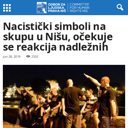
Nacistički simboli na
skupu u Nišu, očekuje
se reakcija nadležnih
Jun 28, 2019
2533