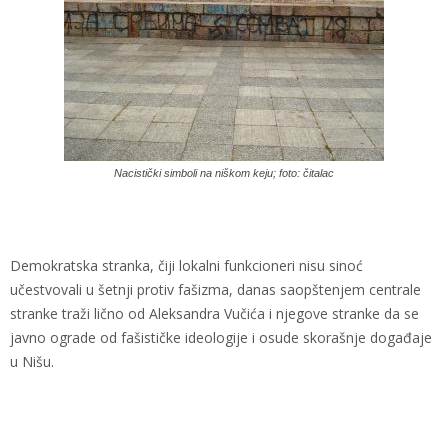
Nacistički simboli na niškom keju; foto: čitalac
Demokratska stranka, čiji lokalni funkcioneri nisu sinoć
učestvovali u šetnji protiv fašizma, danas saopštenjem centrale
stranke traži lično od Aleksandra Vučića i njegove stranke da se
javno ograde od fašističke ideologije i osude skorašnje događaje
u Nišu.