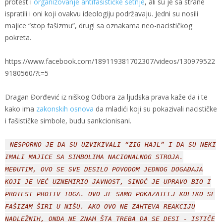
protest i
organizovanje antifašističke šetnje
, ali su je sa strane
ispratili i oni koji ovakvu ideologiju podržavaju. Jedni su nosili
majice “stop fašizmu”, drugi sa oznakama neo-nacističkog
pokreta.
https://www.facebook.com/189119381702307/videos/130979522
9180560/?t=5
Dragan Đorđević iz niškog Odbora za ljudska prava kaže da i te
kako ima
zakonskih osnova
da mladići koji su pokazivali nacističke
i fašističke simbole, budu sankcionisani.
NESPORNO JE DA SU UZVIKIVALI “ZIG HAJL” I DA SU NEKI
IMALI MAJICE SA SIMBOLIMA NACIONALNOG STROJA.
MEĐUTIM, OVO SE SVE DESILO POVODOM JEDNOG DOGAĐAJA
KOJI JE VEĆ UZNEMIRIO JAVNOST, SINOĆ JE UPRAVO BIO I
PROTEST PROTIV TOGA. OVO JE SAMO POKAZATELJ KOLIKO SE
FAŠIZAM ŠIRI U NIŠU. AKO OVO NE ZAHTEVA REAKCIJU
NADLEŽNIH, ONDA NE ZNAM ŠTA TREBA DA SE DESI - ISTIČE