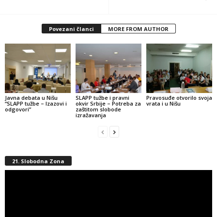
Povezani članci
MORE FROM AUTHOR
Javna debata u Nišu
SLAPP tužbe i pravni
Pravosuđe otvorilo svoja
“SLAPP tužbe – Izazovi i
okvir Srbije – Potreba za
vrata i u Nišu
odgovori”
zaštitom slobode
izražavanja
21. Slobodna Zona