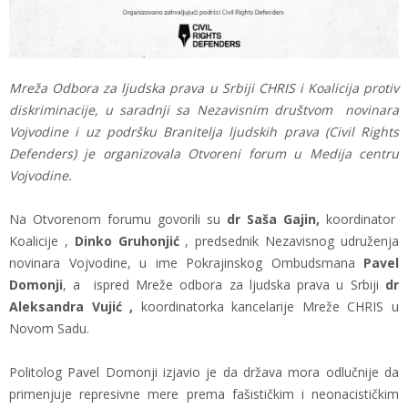
Mreža Odbora za ljudska prava u Srbiji CHRIS i Koalicija protiv
diskriminacije, u saradnji sa Nezavisnim društvom novinara
Vojvodine i uz podršku Branitelja ljudskih prava (Civil Rights
Defenders) je organizovala Otvoreni forum u Medija centru
Vojvodine.
Na Otvorenom forumu govorili su
dr Saša Gajin,
koordinator
Koalicije
,
Dinko Gruhonjić
, predsednik Nezavisnog udruženja
novinara Vojvodine, u ime Pokrajinskog Ombudsmana
Pavel
Domonji
, a ispred Mreže odbora za ljudska prava u Srbiji
dr
Aleksandra Vujić ,
koordinatorka kancelarije Mreže CHRIS u
Novom Sadu.
Politolog Pavel Domonji izjavio je da država mora odlučnije da
primenjuje represivne mere prema fašističkim i neonacističkim