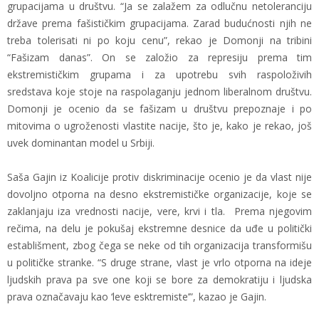
grupacijama u društvu. “Ja se zalažem za odlučnu netoleranciju
države prema fašističkim grupacijama. Zarad budućnosti njih ne
treba tolerisati ni po koju cenu”, rekao je Domonji na tribini
“Fašizam danas”. On se založio za represiju prema tim
ekstremističkim grupama i za upotrebu svih raspoloživih
sredstava koje stoje na raspolaganju jednom liberalnom društvu.
Domonji je ocenio da se fašizam u društvu prepoznaje i po
mitovima o ugroženosti vlastite nacije, što je, kako je rekao, još
uvek dominantan model u Srbiji.
Saša Gajin iz Koalicije protiv diskriminacije ocenio je da vlast nije
dovoljno otporna na desno ekstremističke organizacije, koje se
zaklanjaju iza vrednosti nacije, vere, krvi i tla. Prema njegovim
rečima, na delu je pokušaj ekstremne desnice da uđe u politički
establišment, zbog čega se neke od tih organizacija transformišu
u političke stranke. “S druge strane, vlast je vrlo otporna na ideje
ljudskih prava pa sve one koji se bore za demokratiju i ljudska
prava označavaju kao ‘leve esktremiste’”, kazao je Gajin.