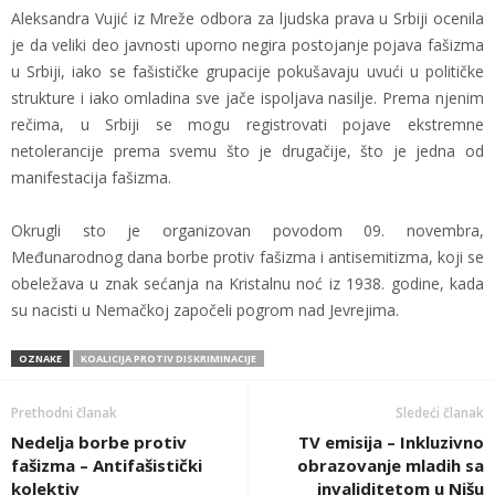
Aleksandra Vujić iz Mreže odbora za ljudska prava u Srbiji ocenila
je da veliki deo javnosti uporno negira postojanje pojava fašizma
u Srbiji, iako se fašističke grupacije pokušavaju uvući u političke
strukture i iako omladina sve jače ispoljava nasilje. Prema njenim
rečima, u Srbiji se mogu registrovati pojave ekstremne
netolerancije prema svemu što je drugačije, što je jedna od
manifestacija fašizma.
Okrugli sto je organizovan povodom 09. novembra,
Međunarodnog dana borbe protiv fašizma i antisemitizma, koji se
obeležava u znak sećanja na Kristalnu noć iz 1938. godine, kada
su nacisti u Nemačkoj započeli pogrom nad Jevrejima.
OZNAKE
KOALICIJA PROTIV DISKRIMINACIJE
Prethodni članak
Sledeći članak
Nedelja borbe protiv
TV emisija – Inkluzivno
fašizma – Antifašistički
obrazovanje mladih sa
kolektiv
invaliditetom u Nišu