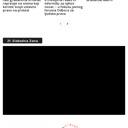
represije na onima koji
informišu za njihov
koriste svoje ustavno
novac – u fokusu javnog
pravo na protest
foruma Odbora za
ljudska prava
21. Slobodna Zona