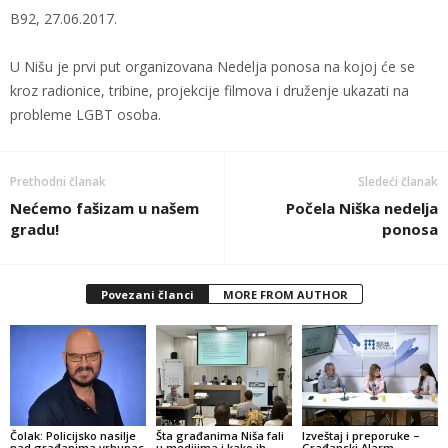
B92, 27.06.2017.
U Nišu je prvi put organizovana Nedelja ponosa na kojoj će se
kroz radionice, tribine, projekcije filmova i druženje ukazati na
probleme LGBT osoba.
Prethodni članak
Sledeći članak
Nećemo fašizam u našem
Počela Niška nedelja
gradu!
ponosa
Povezani članci
MORE FROM AUTHOR
Čolak: Policijsko nasilje
Šta građanima Niša fali
Izveštaj i preporuke –
nad građanima vrhunac
u medijima i kako ih
Građanski Alarm