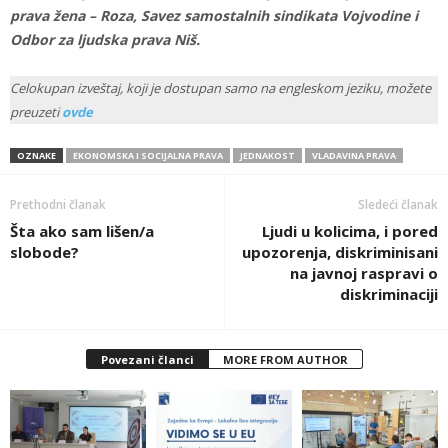
prava žena – Roza, Savez samostalnih sindikata Vojvodine i
Odbor za ljudska prava Niš.
Celokupan izveštaj, koji je dostupan samo na engleskom jeziku, možete
preuzeti
ovde
OZNAKE
EKONOMSKA I SOCIJALNA PRAVA
JEDNAKOST
VLADAVINA PRAVA
Prethodni članak
Sledeći članak
Šta ako sam lišen/a
Ljudi u kolicima, i pored
slobode?
upozorenja, diskriminisani
na javnoj raspravi o
diskriminaciji
Povezani članci
MORE FROM AUTHOR