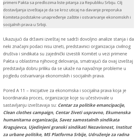
primeni Pakta sa predlozima liste pitanja za Republiku Srbiju. Cilj
dostavljanja izveštaja je da se kroz uticaj na davanje preporuka
Komiteta podstakne unapređenje zaštite i ostvarivanje ekonomskih i
socijalnih prava u Srbiji.
Ukazujući da državni izveštaj ne sadrži dovoljno analize stanja i da
neki značajni podaci nisu izneti, predstavnici organizacija civilnog
društva i sindikata su zajednički izvestili Komitet u vezi primene
Pakta u oblastima njihovog delovanja, smatrajući da ovaj izveštaj
predstavlja dobru priliku da se ukaže na najvažnije probleme u
pogledu ostvarivanja ekonomskih i socijalnih prava.
Pored A 11 – Inicijative za ekonomska i socijalna prava koja je
koordinarala proces, organizacije koje su učestvovale u
sastavljanju izveštavaja su:
Centar za politike emancipacije,
Clean clothes campaign, Centar živeti uspravno, Ekumenska
humanitarna organizacija, Savez samostalnih sindikata
Kragujevca, Ujedinjeni granski sindikati Nezavisnost, Institut
za urbane politike, MS Platforma Srbije, Udruženje za radna