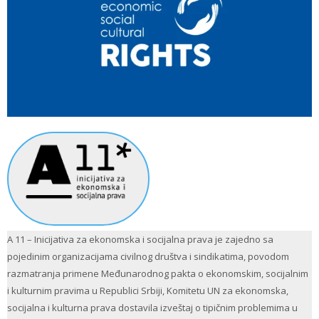
A 11 – Inicijativa za ekonomska i socijalna prava je zajedno sa
pojedinim organizacijama civilnog društva i sindikatima, povodom
razmatranja primene Međunarodnog pakta o ekonomskim, socijalnim
i kulturnim pravima u Republici Srbiji, Komitetu UN za ekonomska,
socijalna i kulturna prava dostavila izveštaj o tipičnim problemima u