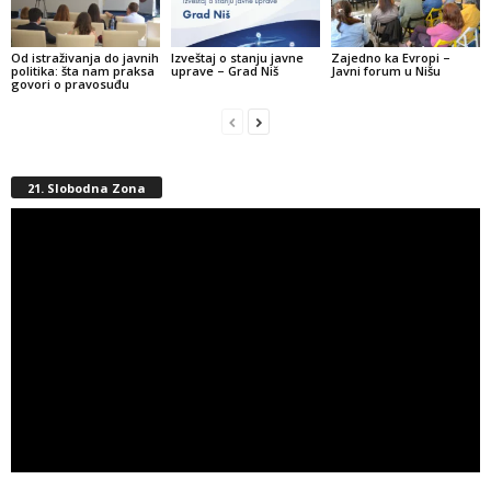
Od istraživanja do javnih
Izveštaj o stanju javne
Zajedno ka Evropi –
politika: šta nam praksa
uprave – Grad Niš
Javni forum u Nišu
govori o pravosuđu
21. Slobodna Zona