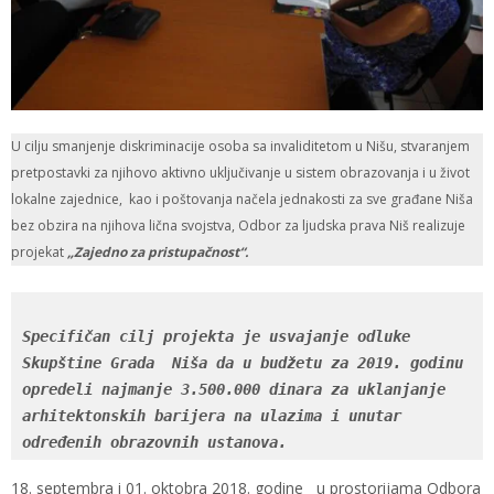
U cilju smanjenje diskriminacije osoba sa invaliditetom u Nišu, stvaranjem
pretpostavki za njihovo aktivno uključivanje u sistem obrazovanja i u život
lokalne zajednice, kao i poštovanja načela jednakosti za sve građane Niša
bez obzira na njihova lična svojstva, Odbor za ljudska prava Niš realizuje
projekat
„Zajedno za pristupačnost“.
Specifičan cilj projekta je usvajanje odluke 
Skupštine Grada  Niša da u budžetu za 2019. godinu 
opredeli najmanje 3.500.000 dinara za uklanjanje 
arhitektonskih barijera na ulazima i unutar 
određenih obrazovnih ustanova.
18. septembra i 01. oktobra 2018. godine u prostorijama Odbora