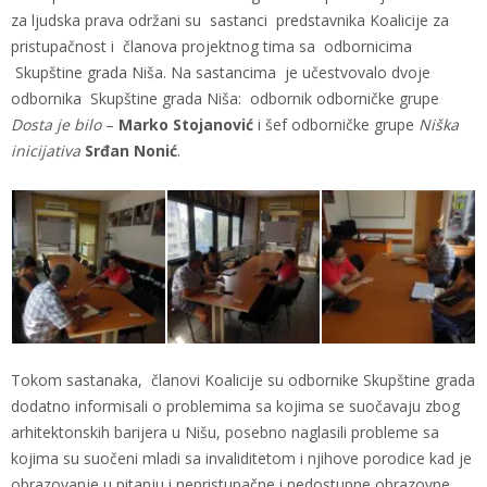
za ljudska prava održani su sastanci predstavnika Koalicije za
pristupačnost i članova projektnog tima sa odbornicima
Skupštine grada Niša. Na sastancima je učestvovalo dvoje
odbornika Skupštine grada Niša: odbornik odborničke grupe
Dosta je bilo
–
Marko Stojanović
i šef odborničke grupe
Niška
inicijativa
Srđan Nonić
.
Tokom sastanaka, članovi Koalicije su odbornike Skupštine grada
dodatno informisali o problemima sa kojima se suočavaju zbog
arhitektonskih barijera u Nišu, posebno naglasili probleme sa
kojima su suočeni mladi sa invaliditetom i njihove porodice kad je
obrazovanje u pitanju i nepristupačne i nedostupne obrazovne