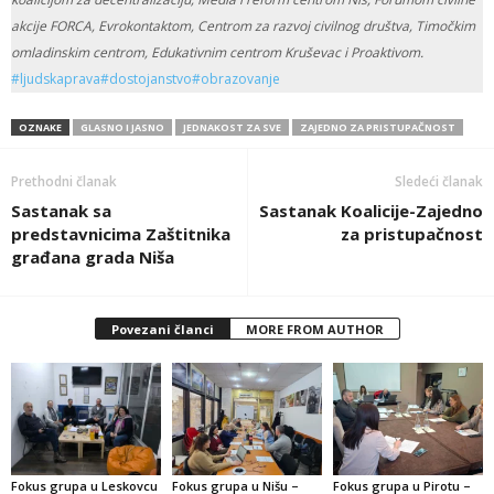
akcije FORCA, Evrokontaktom, Centrom za razvoj civilnog društva, Timočkim
omladinskim centrom, Edukativnim centrom Kruševac i Proaktivom.
#ljudskaprava
#dostojanstvo
#obrazovanje
OZNAKE
GLASNO I JASNO
JEDNAKOST ZA SVE
ZAJEDNO ZA PRISTUPAČNOST
Prethodni članak
Sledeći članak
Sastanak sa
Sastanak Koalicije-Zajedno
predstavnicima Zaštitnika
za pristupačnost
građana grada Niša
Povezani članci
MORE FROM AUTHOR
Fokus grupa u Leskovcu
Fokus grupa u Nišu –
Fokus grupa u Pirotu –