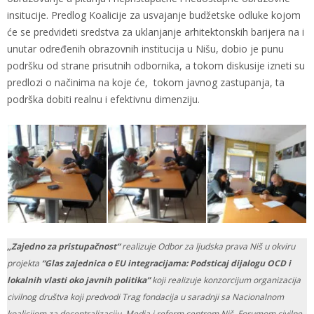
insitucije. Predlog Koalicije za usvajanje budžetske odluke kojom
će se predvideti sredstva za uklanjanje arhitektonskih barijera na i
unutar određenih obrazovnih institucija u Nišu, dobio je punu
podršku od strane prisutnih odbornika, a tokom diskusije izneti su
predlozi o načinima na koje će, tokom javnog zastupanja, ta
podrška dobiti realnu i efektivnu dimenziju.
„Zajedno za pristupačnost“
realizuje Odbor za ljudska prava Niš u okviru
projekta
“Glas zajednica o EU integracijama: Podsticaj dijalogu OCD i
lokalnih vlasti oko javnih politika”
koji realizuje konzorcijum organizacija
civilnog društva koji predvodi Trag fondacija u saradnji sa Nacionalnom
koalicijom za decentralizaciju, Media i reform centrom Niš, Forumom civilne