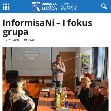
InformisaNi – I fokus
grupa
Dec 21, 2018
2441