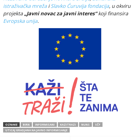
istraživačka mreža
i
Slavko Ćuruvija fondacija
, u okviru
projekta
„Javni novac za javni interes“
koji finansira
Evropska unija
.
OZNAKE
BIRN
INFORMISANI
KAZITRAZI
NUNS
SČF
UTICAJ GRADJANA NA JAVNO INFORMISANJE