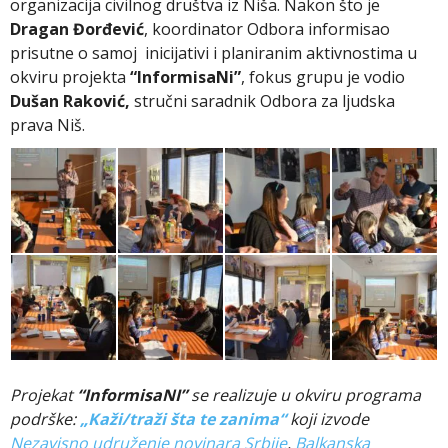
organizacija civilnog društva iz Niša. Nakon što je
Dragan Đorđević
, koordinator Odbora informisao
prisutne o samoj inicijativi i planiranim aktivnostima u
okviru projekta
“InformisaNi”
, fokus grupu je vodio
Dušan Raković,
stručni saradnik Odbora za ljudska
prava Niš.
Projekat
“InformisaNI”
se realizuje u okviru programa
podrške:
„Kaži/traži šta te zanima“
koji izvode
Nezavisno udruženje novinara Srbije
,
Balkanska