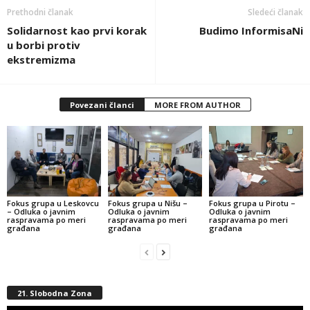
Prethodni članak
Sledeći članak
Solidarnost kao prvi korak
Budimo InformisaNi
u borbi protiv
ekstremizma
Povezani članci
MORE FROM AUTHOR
Fokus grupa u Leskovcu
Fokus grupa u Nišu –
Fokus grupa u Pirotu –
– Odluka o javnim
Odluka o javnim
Odluka o javnim
raspravama po meri
raspravama po meri
raspravama po meri
građana
građana
građana
21. Slobodna Zona