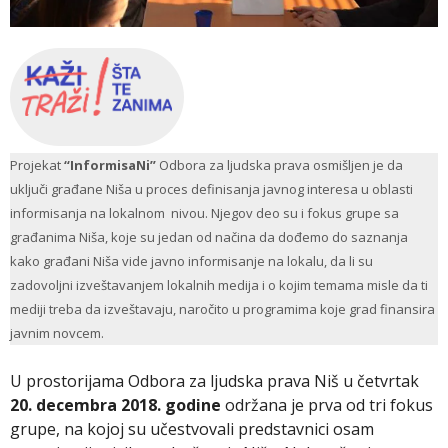
Projekat
“InformisaNi”
Odbora za ljudska prava osmišljen je da
uključi građane Niša u proces definisanja javnog interesa u oblasti
informisanja na lokalnom nivou. Njegov deo su i fokus grupe sa
građanima Niša, koje su jedan od načina da dođemo do saznanja
kako građani Niša vide javno informisanje na lokalu, da li su
zadovoljni izveštavanjem lokalnih medija i o kojim temama misle da ti
mediji treba da izveštavaju, naročito u programima koje grad finansira
javnim novcem.
U prostorijama Odbora za ljudska prava Niš u četvrtak
20. decembra 2018. godine
održana je prva od tri fokus
grupe, na kojoj su učestvovali predstavnici osam