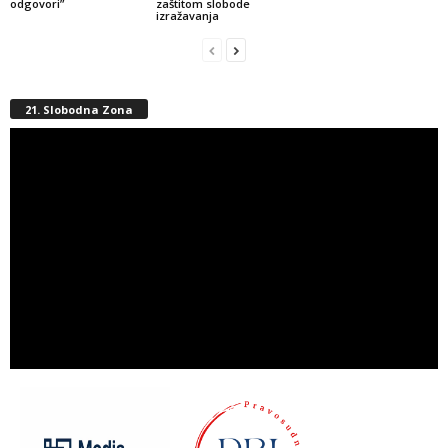
odgovori”
zaštitom slobode
izražavanja
21. Slobodna Zona