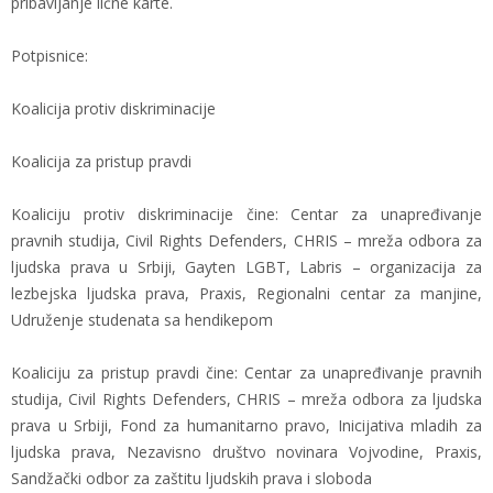
pribavljanje lične karte.
Potpisnice:
Koalicija protiv diskriminacije
Koalicija za pristup pravdi
Koaliciju protiv diskriminacije čine: Centar za unapređivanje
pravnih studija, Civil Rights Defenders, CHRIS – mreža odbora za
ljudska prava u Srbiji, Gayten LGBT, Labris – organizacija za
lezbejska ljudska prava, Praxis, Regionalni centar za manjine,
Udruženje studenata sa hendikepom
Koaliciju za pristup pravdi čine: Centar za unapređivanje pravnih
studija, Civil Rights Defenders, CHRIS – mreža odbora za ljudska
prava u Srbiji, Fond za humanitarno pravo, Inicijativa mladih za
ljudska prava, Nezavisno društvo novinara Vojvodine, Praxis,
Sandžački odbor za zaštitu ljudskih prava i sloboda