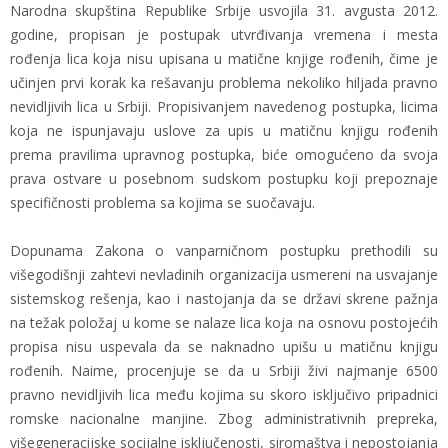
Narodna skupština Republike Srbije usvojila 31. avgusta 2012.
godine, propisan je postupak utvrđivanja vremena i mesta
rođenja lica koja nisu upisana u matične knjige rođenih, čime je
učinjen prvi korak ka rešavanju problema nekoliko hiljada pravno
nevidljivih lica u Srbiji. Propisivanjem navedenog postupka, licima
koja ne ispunjavaju uslove za upis u matičnu knjigu rođenih
prema pravilima upravnog postupka, biće omogućeno da svoja
prava ostvare u posebnom sudskom postupku koji prepoznaje
specifičnosti problema sa kojima se suočavaju.
Dopunama Zakona o vanparničnom postupku prethodili su
višegodišnji zahtevi nevladinih organizacija usmereni na usvajanje
sistemskog rešenja, kao i nastojanja da se državi skrene pažnja
na težak položaj u kome se nalaze lica koja na osnovu postojećih
propisa nisu uspevala da se naknadno upišu u matičnu knjigu
rođenih. Naime, procenjuje se da u Srbiji živi najmanje 6500
pravno nevidljivih lica među kojima su skoro isključivo pripadnici
romske nacionalne manjine. Zbog administrativnih prepreka,
višegeneracijske socijalne isključenosti, siromaštva i nepostojanja