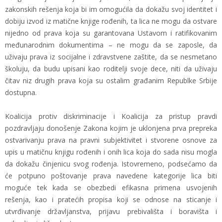
zakonskih rešenja koja bi im omogućila da dokažu svoj identitet i
dobiju izvod iz matične knjige rođenih, ta lica ne mogu da ostvare
nijedno od prava koja su garantovana Ustavom i ratifikovanim
međunarodnim dokumentima – ne mogu da se zaposle, da
uživaju prava iz socijalne i zdravstvene zaštite, da se nesmetano
školuju, da budu upisani kao roditelji svoje dece, niti da uživaju
čitav niz drugih prava koja su ostalim građanim Republke Srbije
dostupna.
Koalicija protiv diskriminacije i Koalicija za pristup pravdi
pozdravljaju donošenje Zakona kojim je uklonjena prva prepreka
ostvarivanju prava na pravni subjektivitet i stvorene osnove za
upis u matičnu knjigu rođenih i onih lica koja do sada nisu mogla
da dokažu činjenicu svog rođenja. Istovremeno, podsećamo da
će potpuno poštovanje prava navedene kategorije lica biti
moguće tek kada se obezbedi efikasna primena usvojenih
rešenja, kao i pratećih propisa koji se odnose na sticanje i
utvrđivanje državljanstva, prijavu prebivališta i boravišta i