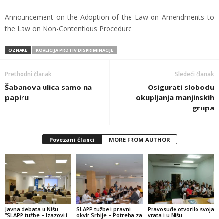
Announcement on the Adoption of the Law on Amendments to
the Law on Non-Contentious Procedure
OZNAKE
KOALICIJA PROTIV DISKRIMINACIJE
Prethodni članak
Sledeći članak
Šabanova ulica samo na
Osigurati slobodu
papiru
okupljanja manjinskih
grupa
Povezani članci
MORE FROM AUTHOR
Javna debata u Nišu
SLAPP tužbe i pravni
Pravosuđe otvorilo svoja
“SLAPP tužbe – Izazovi i
okvir Srbije – Potreba za
vrata i u Nišu