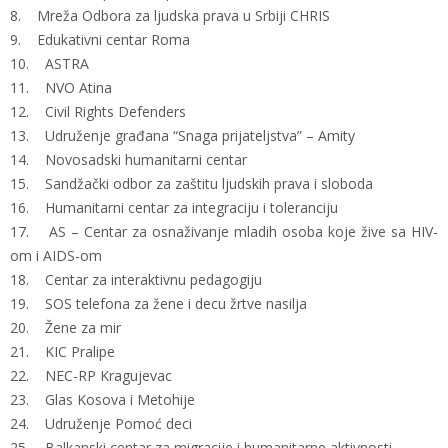
8. Mreža Odbora za ljudska prava u Srbiji CHRIS
9. Edukativni centar Roma
10. ASTRA
11. NVO Atina
12. Civil Rights Defenders
13. Udruženje građana “Snaga prijateljstva” – Amity
14. Novosadski humanitarni centar
15. Sandžački odbor za zaštitu ljudskih prava i sloboda
16. Humanitarni centar za integraciju i toleranciju
17. AS – Centar za osnaživanje mladih osoba koje žive sa HIV-
om i AIDS-om
18. Centar za interaktivnu pedagogiju
19. SOS telefona za žene i decu žrtve nasilja
20. Žene za mir
21. KIC Pralipe
22. NEC-RP Kragujevac
23. Glas Kosova i Metohije
24. Udruženje Pomoć deci
25. Balkanski centar za migracije i humanitarne aktivnosti