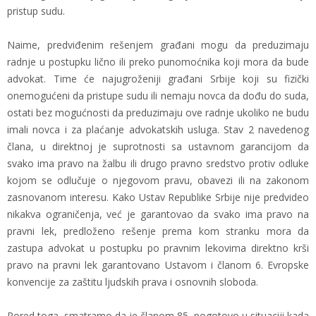
pristup sudu.
Naime, predviđenim rešenjem građani mogu da preduzimaju
radnje u postupku lično ili preko punomoćnika koji mora da bude
advokat. Time će najugroženiji građani Srbije koji su fizički
onemogućeni da pristupe sudu ili nemaju novca da dođu do suda,
ostati bez mogućnosti da preduzimaju ove radnje ukoliko ne budu
imali novca i za plaćanje advokatskih usluga. Stav 2 navedenog
člana, u direktnoj je suprotnosti sa ustavnom garancijom da
svako ima pravo na žalbu ili drugo pravno sredstvo protiv odluke
kojom se odlučuje o njegovom pravu, obavezi ili na zakonom
zasnovanom interesu. Kako Ustav Republike Srbije nije predvideo
nikakva ograničenja, već je garantovao da svako ima pravo na
pravni lek, predloženo rešenje prema kom stranku mora da
zastupa advokat u postupku po pravnim lekovima direktno krši
pravo na pravni lek garantovano Ustavom i članom 6. Evropske
konvencije za zaštitu ljudskih prava i osnovnih sloboda.
Pored toga, smatramo da je članom 85, pogotovo u situaciji kada