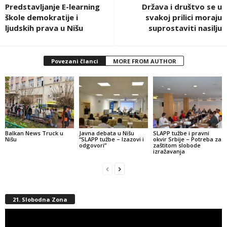
Predstavljanje E-learning
Država i društvo se u
škole demokratije i
svakoj prilici moraju
ljudskih prava u Nišu
suprostaviti nasilju
Povezani članci
MORE FROM AUTHOR
Balkan News Truck u
Javna debata u Nišu
SLAPP tužbe i pravni
Nišu
“SLAPP tužbe – Izazovi i
okvir Srbije – Potreba za
odgovori”
zaštitom slobode
izražavanja
21. Slobodna Zona