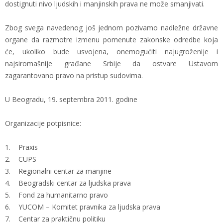
dostignuti nivo ljudskih i manjinskih prava ne može smanjivati.
Zbog svega navedenog još jednom pozivamo nadležne državne
organe da razmotre izmenu pomenute zakonske odredbe koja
će, ukoliko bude usvojena, onemogućiti najugroženije i
najsiromašnije građane Srbije da ostvare Ustavom
zagarantovano pravo na pristup sudovima.
U Beogradu, 19. septembra 2011. godine
Organizacije potpisnice:
1. Praxis
2. CUPS
3. Regionalni centar za manjine
4. Beogradski centar za ljudska prava
5. Fond za humanitarno pravo
6. YUCOM – Komitet pravnika za ljudska prava
7. Centar za praktičnu politiku