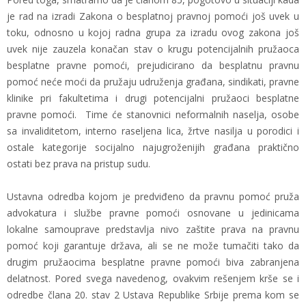
je rad na izradi Zakona o besplatnoj pravnoj pomoći još uvek u
toku, odnosno u kojoj radna grupa za izradu ovog zakona još
uvek nije zauzela konačan stav o krugu potencijalnih pružaoca
besplatne pravne pomoći, prejudicirano da besplatnu pravnu
pomoć neće moći da pružaju udruženja građana, sindikati, pravne
klinike pri fakultetima i drugi potencijalni pružaoci besplatne
pravne pomoći. Time će stanovnici neformalnih naselja, osobe
sa invaliditetom, interno raseljena lica, žrtve nasilja u porodici i
ostale kategorije socijalno najugroženijih građana praktično
ostati bez prava na pristup sudu.
Ustavna odredba kojom je predviđeno da pravnu pomoć pruža
advokatura i službe pravne pomoći osnovane u jedinicama
lokalne samouprave predstavlja nivo zaštite prava na pravnu
pomoć koji garantuje država, ali se ne može tumačiti tako da
drugim pružaocima besplatne pravne pomoći biva zabranjena
delatnost. Pored svega navedenog, ovakvim rešenjem krše se i
odredbe člana 20. stav 2 Ustava Republike Srbije prema kom se