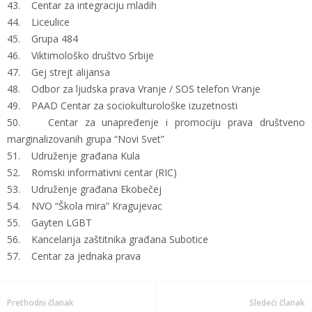
43. Centar za integraciju mladih
44. Liceulice
45. Grupa 484
46. Viktimološko društvo Srbije
47. Gej strejt alijansa
48. Odbor za ljudska prava Vranje / SOS telefon Vranje
49. PAAD Centar za sociokulturološke izuzetnosti
50. Centar za unapređenje i promociju prava društveno
marginalizovanih grupa “Novi Svet”
51. Udruženje građana Kula
52. Romski informativni centar (RIC)
53. Udruženje građana Ekobečej
54. NVO “Škola mira” Kragujevac
55. Gayten LGBT
56. Kancelarija zaštitnika građana Subotice
57. Centar za jednaka prava
Prethodni članak
Sledeći članak