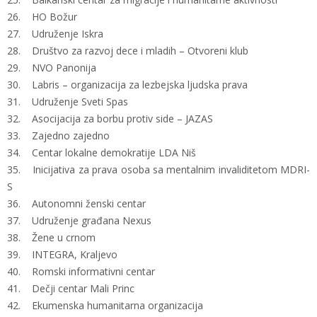
26. HO Božur
27. Udruženje Iskra
28. Društvo za razvoj dece i mladih – Otvoreni klub
29. NVO Panonija
30. Labris – organizacija za lezbejska ljudska prava
31. Udruženje Sveti Spas
32. Asocijacija za borbu protiv side – JAZAS
33. Zajedno zajedno
34. Centar lokalne demokratije LDA Niš
35. Inicijativa za prava osoba sa mentalnim invaliditetom MDRI-
S
36. Autonomni ženski centar
37. Udruženje građana Nexus
38. Žene u crnom
39. INTEGRA, Kraljevo
40. Romski informativni centar
41. Dečji centar Mali Princ
42. Ekumenska humanitarna organizacija