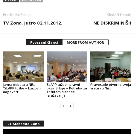
OZNAKE
ANTIFAŠIZAM
Prethodni članak
Sledeći članak
TV Zona, Jutro 02.11.2012.
NE DISKRIMINIŠI!
Povezani članci
MORE FROM AUTHOR
Javna debata u Nišu
SLAPP tužbe i pravni
Pravosuđe otvorilo svoja
“SLAPP tužbe – Izazovi i
okvir Srbije – Potreba za
vrata i u Nišu
odgovori”
zaštitom slobode
izražavanja
21. Slobodna Zona