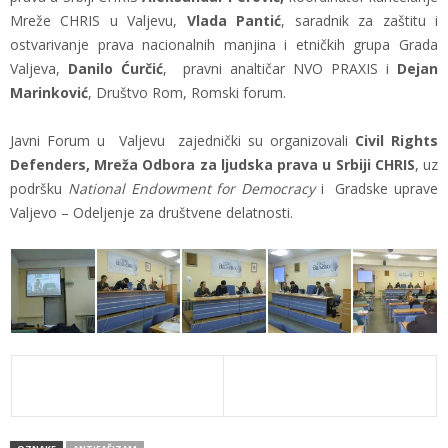
Mreže CHRIS u Valjevu,
Vlada Pantić
, saradnik za zaštitu i
ostvarivanje prava nacionalnih manjina i etničkih grupa Grada
Valjeva,
Danilo Ćurčić
, pravni analtičar NVO PRAXIS i
Dejan
Marinković
, Društvo Rom, Romski forum.
Javni Forum u Valjevu zajednički su organizovali
Civil Rights
Defenders,
Mreža Odbora za ljudska prava u Srbiji CHRIS
, uz
podršku
National Endowment for Democracy
i Gradske uprave
Valjevo – Odeljenje za društvene delatnosti.