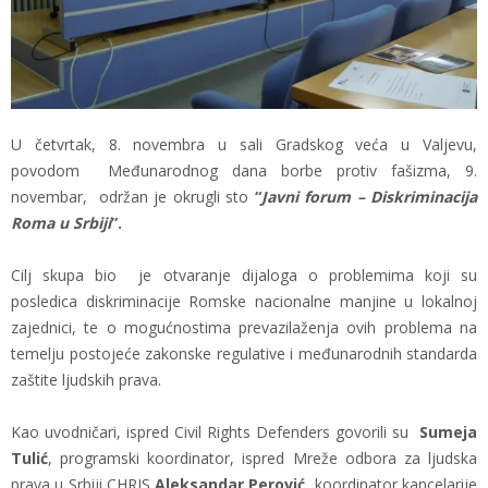
U četvrtak, 8. novembra u sali Gradskog veća u Valjevu,
povodom Međunarodnog dana borbe protiv fašizma, 9.
novembar, održan je okrugli sto
“
Javni forum – Diskriminacija
Roma u Srbiji
”.
Cilj skupa bio je otvaranje dijaloga o problemima koji su
posledica diskriminacije Romske nacionalne manjine u lokalnoj
zajednici, te o mogućnostima prevazilaženja ovih problema na
temelju postojeće zakonske regulative i međunarodnih standarda
zaštite ljudskih prava.
Kao uvodničari, ispred Civil Rights Defenders govorili su
Sumeja
Tulić
,
programski koordinator, ispred Mreže odbora za ljudska
prava u Srbiji CHRIS
Aleksandar Perović,
koordinator kancelarije