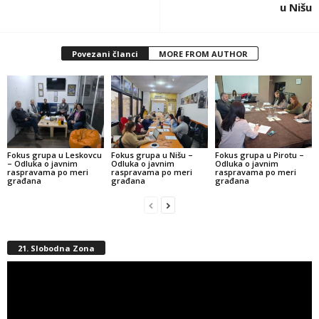
u Nišu
Povezani članci
MORE FROM AUTHOR
Fokus grupa u Leskovcu
Fokus grupa u Nišu –
Fokus grupa u Pirotu –
– Odluka o javnim
Odluka o javnim
Odluka o javnim
raspravama po meri
raspravama po meri
raspravama po meri
građana
građana
građana
21. Slobodna Zona