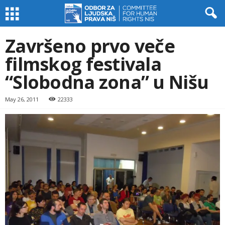
Završeno prvo veče
filmskog festivala
“Slobodna zona” u Nišu
May 26, 2011
22333