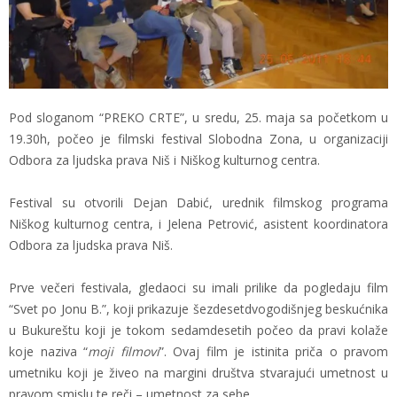
Pod sloganom “PREKO CRTE”, u sredu, 25. maja sa početkom u
19.30h, počeo je filmski festival Slobodna Zona, u organizaciji
Odbora za ljudska prava Niš i Niškog kulturnog centra.
Festival su otvorili Dejan Dabić, urednik filmskog programa
Niškog kulturnog centra, i Jelena Petrović, asistent koordinatora
Odbora za ljudska prava Niš.
Prve večeri festivala, gledaoci su imali prilike da pogledaju film
“Svet po Jonu B.”, koji prikazuje šezdesetdvogodišnjeg beskućnika
u Bukureštu koji je tokom sedamdesetih počeo da pravi kolaže
koje naziva “
moji filmovi
”. Ovaj film je istinita priča o pravom
umetniku koji je živeo na margini društva stvarajući umetnost u
pravom smislu te reči – umetnost za sebe.