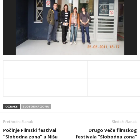
OZNAKE
SLOBODNA ZONA
Prethodni članak
Sledeći članak
Počinje Filmski festival
Drugo veče filmskog
“Slobodna zona” u Nišu
festivala “Slobodna zona”