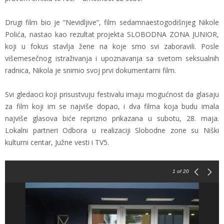
Drugi film bio je “Nevidljive”, film sedamnaestogodišnjeg Nikole
Polića, nastao kao rezultat projekta SLOBODNA ZONA JUNIOR,
koji u fokus stavlja žene na koje smo svi zaboravili. Posle
višemesečnog istraživanja i upoznavanja sa svetom seksualnih
radnica, Nikola je snimio svoj prvi dokumentarni film.
Svi gledaoci koji prisustvuju festivalu imaju mogućnost da glasaju
za film koji im se najviše dopao, i dva filma koja budu imala
najviše glasova biće reprizno prikazana u subotu, 28. maja.
Lokalni partneri Odbora u realizaciji Slobodne zone su Niški
kulturni centar, Južne vesti i TV5.
1
of 20