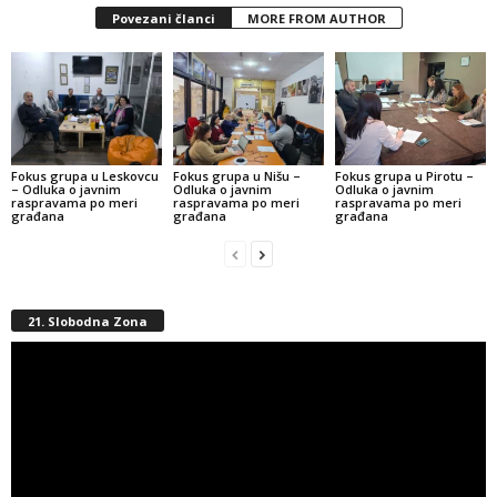
Povezani članci
MORE FROM AUTHOR
Fokus grupa u Leskovcu
Fokus grupa u Nišu –
Fokus grupa u Pirotu –
– Odluka o javnim
Odluka o javnim
Odluka o javnim
raspravama po meri
raspravama po meri
raspravama po meri
građana
građana
građana
21. Slobodna Zona