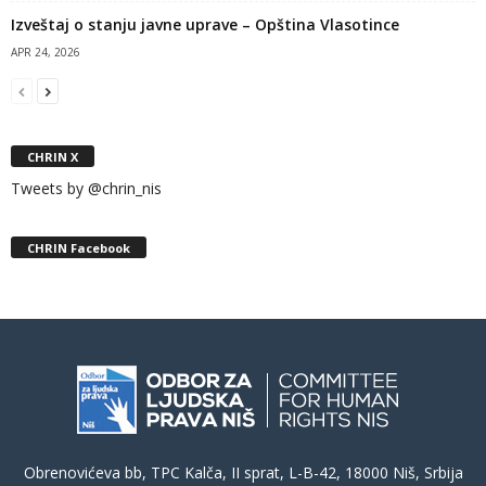
Izveštaj o stanju javne uprave – Opština Vlasotince
APR 24, 2026
CHRIN X
Tweets by @chrin_nis
CHRIN Facebook
Obrenovićeva bb, TPC Kalča, II sprat, L-B-42, 18000 Niš, Srbija