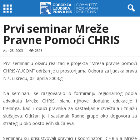
Prvi seminar Mreže
Pravne Pomoći CHRIS
Apr 28, 2003
2393
Prvi seminar u okviru realizacije projekta “Mreža pravne pomoći
CHRIS-YUCOM” održan je u prostorijama Odbora za ljudska prava
Niš, u sredu, 02. aprila 2003.g.
Na seminaru se razgovaralo o formiranju regionalnog poola
advokata Mreže CHRIS, planu njihove dodatne edukacije i
treninga, kao i obuci pravnika za sastavljanje izveštaja i trijažu
slučajeva. Održan je i sastanak Radne grupe oko dogovora za
strategiju oko postojećih slučajeva.
Seminaru su prisustvovali pravnici i koordinatori: CHRIS-a Mreže