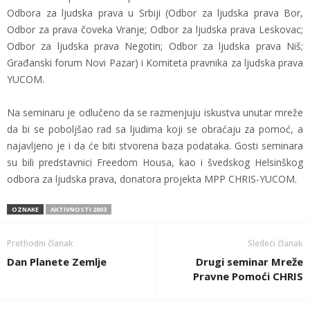
Odbora za ljudska prava u Srbiji (Odbor za ljudska prava Bor,
Odbor za prava čoveka Vranje; Odbor za ljudska prava Leskovac;
Odbor za ljudska prava Negotin; Odbor za ljudska prava Niš;
Građanski forum Novi Pazar) i Komiteta pravnika za ljudska prava
YUCOM.
Na seminaru je odlučeno da se razmenjuju iskustva unutar mreže
da bi se poboljšao rad sa ljudima koji se obraćaju za pomoć, a
najavljeno je i da će biti stvorena baza podataka. Gosti seminara
su bili predstavnici Freedom Housa, kao i švedskog Helsinškog
odbora za ljudska prava, donatora projekta MPP CHRIS-YUCOM.
OZNAKE
AKTIVNOSTI 2003
Prethodni članak
Sledeći članak
Dan Planete Zemlje
Drugi seminar Mreže
Pravne Pomoći CHRIS